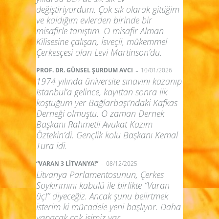
değiştiriyordum. Çok sık olarak gittiğim
ve kaldığım evlerden birinde bir
misafirle tanıştım. O misafir Alman
Kilisesine çalışan, İsveçli, mükemmel
Çerkesçesi olan Levi Martinson’du.
-
PROF. DR. GÜNSEL ŞURDUM AVCI
10/01/2026
1974 yılında üniversite sınavını kazanıp
Istanbul’a gelince, kayıttan sonra ilk
koştuğum yer Bağlarbaşı’ndaki Kafkas
Derneği olmuştu. O zaman Dernek
Başkanı Rahmetli Avukat Kazım
Öztekin’di. Gençlik kolu Başkanı Kemal
Tura idi.
-
“VARAN 3 LİTVANYA!”
08/12/2025
Litvanya Parlamentosunun, Çerkes
Soykırımını kabulü ile birlikte “Varan
üç!” diyeceğiz. Ancak şunu belirtmek
isterim ki mücadele yeni başlıyor. Daha
yapacak çok işimiz var.