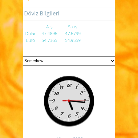
Döviz Bilgileri
Alış
Satış
Dolar
47.4896
47.6799
Euro
54.7365
54.9559