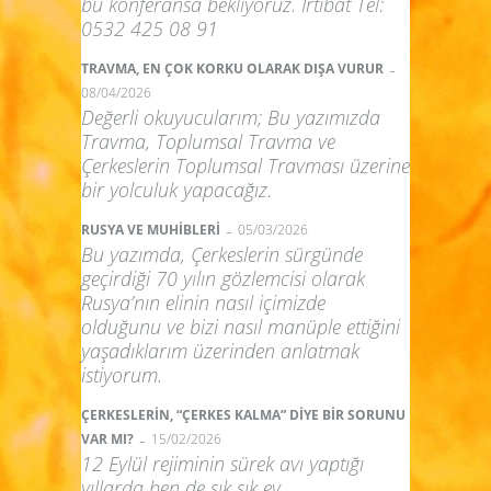
bu konferansa bekliyoruz. İrtibat Tel:
0532 425 08 91
-
TRAVMA, EN ÇOK KORKU OLARAK DIŞA VURUR
08/04/2026
Değerli okuyucularım; Bu yazımızda
Travma, Toplumsal Travma ve
Çerkeslerin Toplumsal Travması üzerine
bir yolculuk yapacağız.
-
RUSYA VE MUHİBLERİ
05/03/2026
Bu yazımda, Çerkeslerin sürgünde
geçirdiği 70 yılın gözlemcisi olarak
Rusya’nın elinin nasıl içimizde
olduğunu ve bizi nasıl manüple ettiğini
yaşadıklarım üzerinden anlatmak
istiyorum.
ÇERKESLERİN, “ÇERKES KALMA” DİYE BİR SORUNU
-
VAR MI?
15/02/2026
12 Eylül rejiminin sürek avı yaptığı
yıllarda ben de sık sık ev