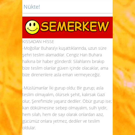
Nükte!
KISSADAN HİSSE
-Moğollar Buhara’yı kuşattıklarında, uzun süre
şehri teslim alamadılar. Cengiz Han Buhara
halkına bir haber gönderdi: Silahlarını bırakıp
bize teslim olanlar güven içinde olacaklar, ama
bize direnenlere asla eman vermeyeceğiz.
-Müslümanlar İki gurup oldu: Bir gurup; asla
teslim olmayalım, ölürsek şehit, kalırsak Gazi
olur, Şeref’imizle yaşarız dediler. Öbür gurup ise;
kan dökülmesine sebep olmayalım, sulh iyidir,
hem silah, hem de sayı olarak onlardan azız,
gücümüz onlara yetmez, dediler ve teslim
oldular.