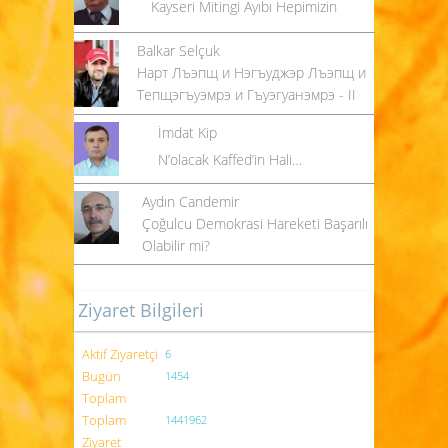
Kayseri Mitingi Ayıbı Hepimizin
Balkar Selçuk
Нарт Лъэпщ и Нэгъуджэр Лъэпщ и
Тепщэгъуэмрэ и Гъуэгуанэмрэ - II
İmdat Kip
N’olacak Kaffed’in Hali…
Aydın Candemir
Çoğulcu Demokrasi Hareketi Başarılı
Olabilir mi?
Ziyaret Bilgileri
Aktif Ziyaretçi
6
Bugün
1454
Toplam
Toplam
1441962
Ziyaret