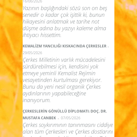
16/06/2026
Yazının başlığındaki sözü son on beş
senedir o kadar çok işittik ki, bunun
hikayesini anlatmak ve tarihe not
düşme adına bu yazıyı kaleme alma
ihtiyacı hissettim.
-
KEMALİZM YANCILIĞI KISKACINDA ÇERKESLER
29/05/2026
Çerkes Milletinin varlık mücadelesini
sürdürebilmesi için, kendisini yok
etmeye yeminli Kemalist Rejimin
vesayetinden kurtulması gerekiyor.
Bunu da yeni nesil organik Çerkes
aydınlarının yapabileceğine
inanıyorum.
ÇERKESLERİN GÖNÜLLÜ DİPLOMATI: DOÇ. DR.
-
MUSTAFA CANBEK
07/05/2026
Çerkes soykırımının tanınmasını ciddiye
alan tüm Çerkesleri ve Çerkes dostlarını