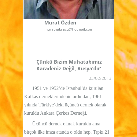
Murat Özden
murathabracu@hotmail.com
‘Çünkü Bizim Muhatabımız
Karadeniz Değil, Rusya’dır’
03/02/2013
1951 ve 1952’de İstanbul’da kurulan
Kafkas derneklerindenin ardından, 1961
yılında Türkiye’deki üçüncü dernek olarak
kuruldu Ankara Çerkes Derneği.
Üçüncü dernek olarak kuruldu ama
birçok ilke imza atanda o oldu hep. Tıpkı 21