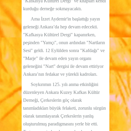
"Kafkasya Kültürel Dergi" ve kitapları kendi
kurduğu derneğe sokmayacaktı.
Ama İzzet Aydemir'in başlattığı yayın
geleneği Ankara’da hep devam edecekti.
"Kafkasya Kültürel Dergi" kapanırken,
peşinden "Yamçı", onun ardından "Nartların
Sesi" geldi. 12 Eylülden sonra "Kafdağı" ve
"Marje" ile devam eden yayın organı
geleneğini "Nart" dergisi ile devam ettiriyor
Ankara’nın fedakar ve yürekli kadroları.
Soykırımın 125. yılı anma etkinliğini
düzenleyen Ankara Kuzey Kafkas Kültür
Derneği, Çerkeslerin göç olarak
tanımladıkları büyük felaketi, zorunlu sürgün
olarak tanımlayarak Çerkeslerin yanlış
oluşturulmuş paradigmasını yerle bir etti.