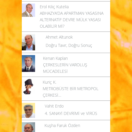
Erol Kılıç Kutelia
ABHAZYA’DA APARTMAN YASASINA
ALTERNATİF DEVRE MÜLK YASASI
OLABİLİR Mİ?
Ahmet Altunok
Doğru Tavır, Doğru Sonuç
Kenan Kaplan
ÇERKESLERİN VAROLUŞ
MÜCADELESİ
Kuriç K.
METROBÜSTE BİR METROPOL
ÇERKESİ…
Vahit Erdo
4. SANAYİ DEVRİMİ ve VİRÜS
Kuşha Faruk Özden