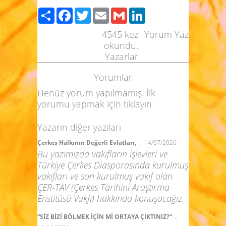
Paylaş
Facebook
Twitter
Email
Gmail
LinkedIn
4545
kez
Yorum Yaz
okundu.
Yazarlar
Yorumlar
Henüz yorum yapılmamış. İlk
yorumu yapmak için
tıklayın
Yazarın diğer yazıları
-
Çerkes Halkının Değerli Evlatları,
14/07/2026
Bu yazımızda vakıfların işlevleri ve
Türkiye Çerkes Diasporasında kurulmuş
vakıfları ve son kurulmuş vakıf olan
ÇER-TAV (Çerkes Tarihini Araştırma
Enstitüsü Vakfı) hakkında konuşacağız.
-
“SİZ BİZİ BÖLMEK İÇİN Mİ ORTAYA ÇIKTINIZ?”