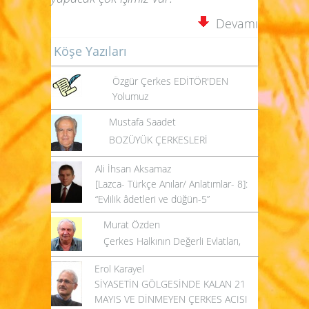
Devamı
Köşe Yazıları
Özgür Çerkes EDİTÖR'DEN
Yolumuz
Mustafa Saadet
BOZÜYÜK ÇERKESLERİ
Ali İhsan Aksamaz
[Lazca- Türkçe Anılar/ Anlatımlar- 8]:
“Evlilik âdetleri ve düğün-5”
Murat Özden
Çerkes Halkının Değerli Evlatları,
Erol Karayel
SİYASETİN GÖLGESİNDE KALAN 21
MAYIS VE DİNMEYEN ÇERKES ACISI