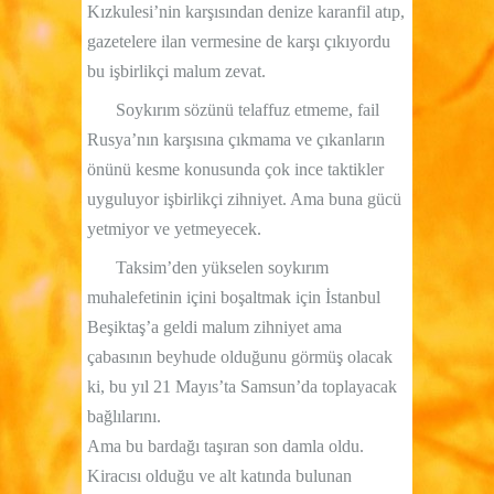
Kızkulesi’nin karşısından denize karanfil atıp,
gazetelere ilan vermesine de karşı çıkıyordu
bu işbirlikçi malum zevat.
Soykırım sözünü telaffuz etmeme, fail
Rusya’nın karşısına çıkmama ve çıkanların
önünü kesme konusunda çok ince taktikler
uyguluyor işbirlikçi zihniyet. Ama buna gücü
yetmiyor ve yetmeyecek.
Taksim’den yükselen soykırım
muhalefetinin içini boşaltmak için İstanbul
Beşiktaş’a geldi malum zihniyet ama
çabasının beyhude olduğunu görmüş olacak
ki, bu yıl 21 Mayıs’ta Samsun’da toplayacak
bağlılarını.
Ama bu bardağı taşıran son damla oldu.
Kiracısı olduğu ve alt katında bulunan