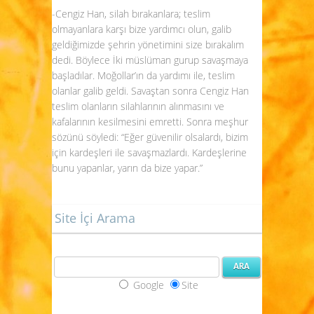
-Cengiz Han, silah bırakanlara; teslim
olmayanlara karşı bize yardımcı olun, galib
geldiğimizde şehrin yönetimini size bırakalım
dedi. Böylece İki müslüman gurup savaşmaya
başladılar. Moğollar’ın da yardımı ile, teslim
olanlar galib geldi. Savaştan sonra Cengiz Han
teslim olanların silahlarının alınmasını ve
kafalarının kesilmesini emretti. Sonra meşhur
sözünü söyledi: “Eğer güvenilir olsalardı, bizim
için kardeşleri ile savaşmazlardı. Kardeşlerine
bunu yapanlar, yarın da bize yapar.”
Site İçi Arama
Google
Site