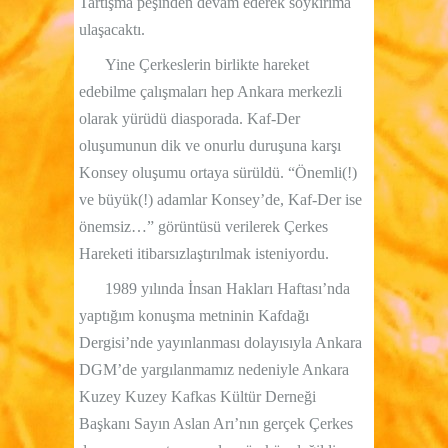
Tartışma peşinden devam ederek soykırıma
ulaşacaktı.
Yine Çerkeslerin birlikte hareket
edebilme çalışmaları hep Ankara merkezli
olarak yürüdü diasporada. Kaf-Der
oluşumunun dik ve onurlu duruşuna karşı
Konsey oluşumu ortaya sürüldü. “Önemli(!)
ve büyük(!) adamlar Konsey’de, Kaf-Der ise
önemsiz…” görüntüsü verilerek Çerkes
Hareketi itibarsızlaştırılmak isteniyordu.
1989 yılında İnsan Hakları Haftası’nda
yaptığım konuşma metninin Kafdağı
Dergisi’nde yayınlanması dolayısıyla Ankara
DGM’de yargılanmamız nedeniyle Ankara
Kuzey Kuzey Kafkas Kültür Derneği
Başkanı Sayın Aslan Arı’nın gerçek Çerkes