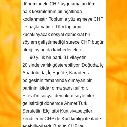
dönemindeki CHP uygulamaları tüm
halk kesimlerinin bilinçaltında
kodlanmıştır. Toplumla yüzleşmeye CHP
ile başlamalıdır. Tüm toplumu
kucaklayacak sosyal demokrat bir
söylem geliştirmediği sürece CHP bugün
aldığı oyları da kaybedecektir.
90 yıllık bir parti, 81 vilayetin
20'sinde varlık gösterebiliyor. Doğuda, İç
Anadolu’da, İç Ege’de, Karadeniz
bölgesinin tamamında olmayan bir
partinin iktidar olma şansı sıfırdır.
Ecevit'in sosyal demokrat söylemler
geliştirdiği dönemde Ahmet Türk,
Şerafettin Elçi gibi Kürt siyasetçiler
kendilerini CHP'de Kürt kimliği ile ifade
edebiliyorlardı. Bugün CHP'ye