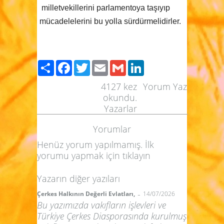
milletvekillerini parlamentoya taşıyıp
mücadelelerini bu yolla sürdürmelidirler.
Paylaş
Facebook
Twitter
Email
Gmail
LinkedIn
4127
kez
Yorum Yaz
okundu.
Yazarlar
Yorumlar
Henüz yorum yapılmamış. İlk
yorumu yapmak için
tıklayın
Yazarın diğer yazıları
-
Çerkes Halkının Değerli Evlatları,
14/07/2026
Bu yazımızda vakıfların işlevleri ve
Türkiye Çerkes Diasporasında kurulmuş