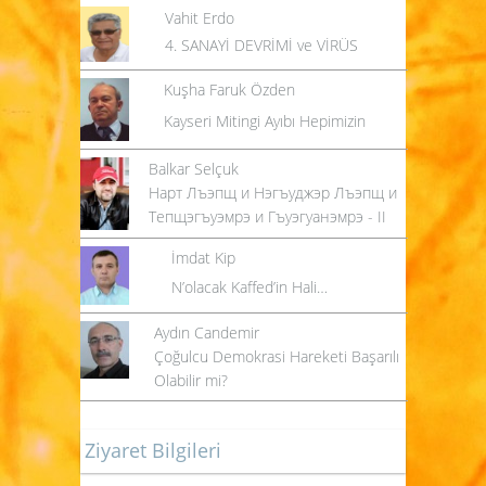
Vahit Erdo
4. SANAYİ DEVRİMİ ve VİRÜS
Kuşha Faruk Özden
Kayseri Mitingi Ayıbı Hepimizin
Balkar Selçuk
Нарт Лъэпщ и Нэгъуджэр Лъэпщ и
Тепщэгъуэмрэ и Гъуэгуанэмрэ - II
İmdat Kip
N’olacak Kaffed’in Hali…
Aydın Candemir
Çoğulcu Demokrasi Hareketi Başarılı
Olabilir mi?
Ziyaret Bilgileri