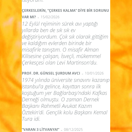
ÇERKESLERİN, “ÇERKES KALMA” DİYE BİR SORUNU
-
VAR MI?
15/02/2026
12 Eylül rejiminin sürek avı yaptığı
yıllarda ben de sık sık ev
değiştiriyordum. Çok sık olarak gittiğim
ve kaldığım evlerden birinde bir
misafirle tanıştım. O misafir Alman
Kilisesine çalışan, İsveçli, mükemmel
Çerkesçesi olan Levi Martinson’du.
-
PROF. DR. GÜNSEL ŞURDUM AVCI
10/01/2026
1974 yılında üniversite sınavını kazanıp
Istanbul’a gelince, kayıttan sonra ilk
koştuğum yer Bağlarbaşı’ndaki Kafkas
Derneği olmuştu. O zaman Dernek
Başkanı Rahmetli Avukat Kazım
Öztekin’di. Gençlik kolu Başkanı Kemal
Tura idi.
-
“VARAN 3 LİTVANYA!”
08/12/2025