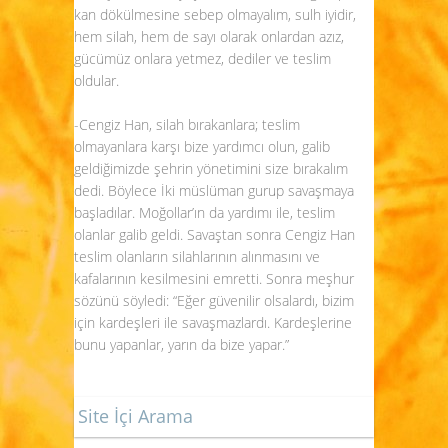
kan dökülmesine sebep olmayalım, sulh iyidir,
hem silah, hem de sayı olarak onlardan azız,
gücümüz onlara yetmez, dediler ve teslim
oldular.
-Cengiz Han, silah bırakanlara; teslim
olmayanlara karşı bize yardımcı olun, galib
geldiğimizde şehrin yönetimini size bırakalım
dedi. Böylece İki müslüman gurup savaşmaya
başladılar. Moğollar’ın da yardımı ile, teslim
olanlar galib geldi. Savaştan sonra Cengiz Han
teslim olanların silahlarının alınmasını ve
kafalarının kesilmesini emretti. Sonra meşhur
sözünü söyledi: “Eğer güvenilir olsalardı, bizim
için kardeşleri ile savaşmazlardı. Kardeşlerine
bunu yapanlar, yarın da bize yapar.”
Site İçi Arama