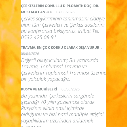
ÇERKESLERİN GÖNÜLLÜ DİPLOMATI: DOÇ. DR.
-
MUSTAFA CANBEK
07/05/2026
Çerkes soykırımının tanınmasını ciddiye
alan tüm Çerkesleri ve Çerkes dostlarını
bu konferansa bekliyoruz. İrtibat Tel:
0532 425 08 91
-
TRAVMA, EN ÇOK KORKU OLARAK DIŞA VURUR
08/04/2026
Değerli okuyucularım; Bu yazımızda
Travma, Toplumsal Travma ve
Çerkeslerin Toplumsal Travması üzerine
bir yolculuk yapacağız.
-
RUSYA VE MUHİBLERİ
05/03/2026
Bu yazımda, Çerkeslerin sürgünde
geçirdiği 70 yılın gözlemcisi olarak
Rusya’nın elinin nasıl içimizde
olduğunu ve bizi nasıl manüple ettiğini
yaşadıklarım üzerinden anlatmak
istiyorum.