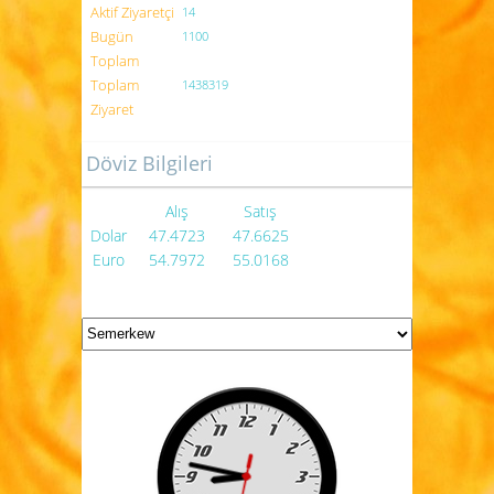
Aktif Ziyaretçi
14
Bugün
1100
Toplam
Toplam
1438319
Ziyaret
Döviz Bilgileri
Alış
Satış
Dolar
47.4723
47.6625
Euro
54.7972
55.0168