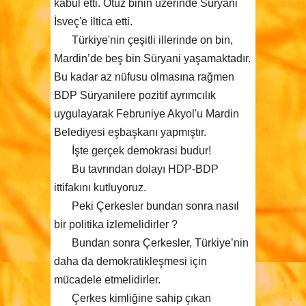
kabul etti. Otuz binin üzerinde Süryani
İsveç'e iltica etti.
Türkiye'nin çeşitli illerinde on bin,
Mardin’de beş bin Süryani yaşamaktadır.
Bu kadar az nüfusu olmasına rağmen
BDP Süryanilere pozitif ayrımcılık
uygulayarak Februniye Akyol'u Mardin
Belediyesi eşbaşkanı yapmıştır.
İşte gerçek demokrasi budur!
Bu tavrından dolayı HDP-BDP
ittifakını kutluyoruz.
Peki Çerkesler bundan sonra nasıl
bir politika izlemelidirler ?
Bundan sonra Çerkesler, Türkiye’nin
daha da demokratikleşmesi için
mücadele etmelidirler.
Çerkes kimliğine sahip çıkan