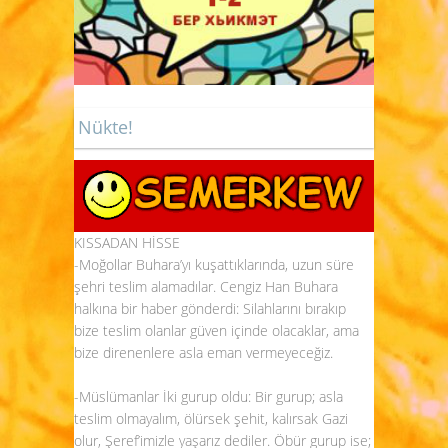
Nükte!
KISSADAN HİSSE
-Moğollar Buhara’yı kuşattıklarında, uzun süre
şehri teslim alamadılar. Cengiz Han Buhara
halkına bir haber gönderdi: Silahlarını bırakıp
bize teslim olanlar güven içinde olacaklar, ama
bize direnenlere asla eman vermeyeceğiz.
-Müslümanlar İki gurup oldu: Bir gurup; asla
teslim olmayalım, ölürsek şehit, kalırsak Gazi
olur, Şeref’imizle yaşarız dediler. Öbür gurup ise;