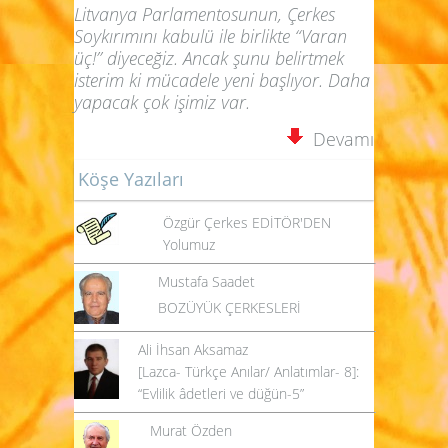
Litvanya Parlamentosunun, Çerkes
Soykırımını kabulü ile birlikte “Varan
üç!” diyeceğiz. Ancak şunu belirtmek
isterim ki mücadele yeni başlıyor. Daha
yapacak çok işimiz var.
Devamı
Köşe Yazıları
Özgür Çerkes EDİTÖR'DEN
Yolumuz
Mustafa Saadet
BOZÜYÜK ÇERKESLERİ
Ali İhsan Aksamaz
[Lazca- Türkçe Anılar/ Anlatımlar- 8]:
“Evlilik âdetleri ve düğün-5”
Murat Özden