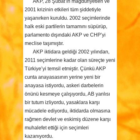
AKP, 28 Şubat’ın mağduriyetleri ve
2001 krizinin etkileri tüm şiddetiyle
yaşanırken kuruldu. 2002 seçimlerinde
halk eski partilerin tamamını süpürüp,
parlamento dışındaki AKP ve CHP'yi
meclise taşımıştır.
AKP iktidara geldiği 2002 yılından,
2011 seçimlerine kadar olan süreçte yeni
Türkiye’yi temsil etmiştir. Çünkü AKP
cunta anayasasının yerine yeni bir
anayasa istiyordu, askeri darbelerin
önünü kesmeye çalışıyordu, AB yanlısı
bir tutum izliyordu, yasaklara karşı
mücadele ediyordu, iktidarda olmasına
rağmen devlet ve eskimiş düzene karşı
muhalefet ettiği için seçimleri
kazanıyordu.