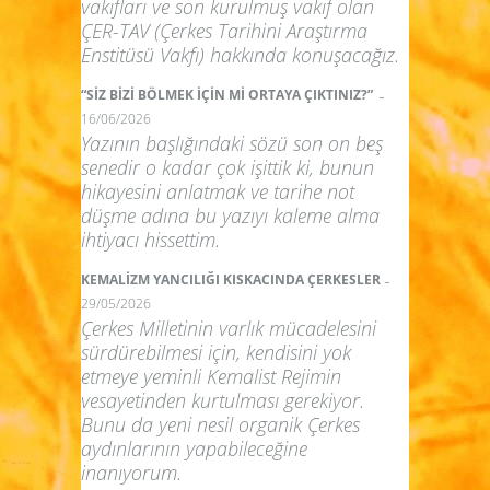
vakıfları ve son kurulmuş vakıf olan
ÇER-TAV (Çerkes Tarihini Araştırma
Enstitüsü Vakfı) hakkında konuşacağız.
-
“SİZ BİZİ BÖLMEK İÇİN Mİ ORTAYA ÇIKTINIZ?”
16/06/2026
Yazının başlığındaki sözü son on beş
senedir o kadar çok işittik ki, bunun
hikayesini anlatmak ve tarihe not
düşme adına bu yazıyı kaleme alma
ihtiyacı hissettim.
-
KEMALİZM YANCILIĞI KISKACINDA ÇERKESLER
29/05/2026
Çerkes Milletinin varlık mücadelesini
sürdürebilmesi için, kendisini yok
etmeye yeminli Kemalist Rejimin
vesayetinden kurtulması gerekiyor.
Bunu da yeni nesil organik Çerkes
aydınlarının yapabileceğine
inanıyorum.