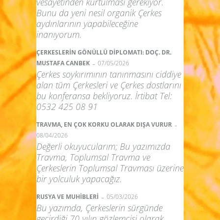
vesayetinden kurtulması gerekiyor.
Bunu da yeni nesil organik Çerkes
aydınlarının yapabileceğine
inanıyorum.
ÇERKESLERİN GÖNÜLLÜ DİPLOMATI: DOÇ. DR.
-
MUSTAFA CANBEK
07/05/2026
Çerkes soykırımının tanınmasını ciddiye
alan tüm Çerkesleri ve Çerkes dostlarını
bu konferansa bekliyoruz. İrtibat Tel:
0532 425 08 91
-
TRAVMA, EN ÇOK KORKU OLARAK DIŞA VURUR
08/04/2026
Değerli okuyucularım; Bu yazımızda
Travma, Toplumsal Travma ve
Çerkeslerin Toplumsal Travması üzerine
bir yolculuk yapacağız.
-
RUSYA VE MUHİBLERİ
05/03/2026
Bu yazımda, Çerkeslerin sürgünde
geçirdiği 70 yılın gözlemcisi olarak