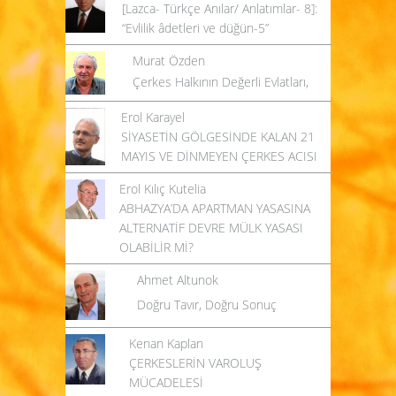
[Lazca- Türkçe Anılar/ Anlatımlar- 8]:
“Evlilik âdetleri ve düğün-5”
Murat Özden
Çerkes Halkının Değerli Evlatları,
Erol Karayel
SİYASETİN GÖLGESİNDE KALAN 21
MAYIS VE DİNMEYEN ÇERKES ACISI
Erol Kılıç Kutelia
ABHAZYA’DA APARTMAN YASASINA
ALTERNATİF DEVRE MÜLK YASASI
OLABİLİR Mİ?
Ahmet Altunok
Doğru Tavır, Doğru Sonuç
Kenan Kaplan
ÇERKESLERİN VAROLUŞ
MÜCADELESİ