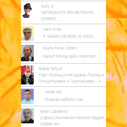
Kuriç K.
METROBÜSTE BİR METROPOL
ÇERKESİ…
Vahit Erdo
4. SANAYİ DEVRİMİ ve VİRÜS
Kuşha Faruk Özden
Kayseri Mitingi Ayıbı Hepimizin
Balkar Selçuk
Нарт Лъэпщ и Нэгъуджэр Лъэпщ и
Тепщэгъуэмрэ и Гъуэгуанэмрэ - II
İmdat Kip
N’olacak Kaffed’in Hali…
Aydın Candemir
Çoğulcu Demokrasi Hareketi Başarılı
Olabilir mi?