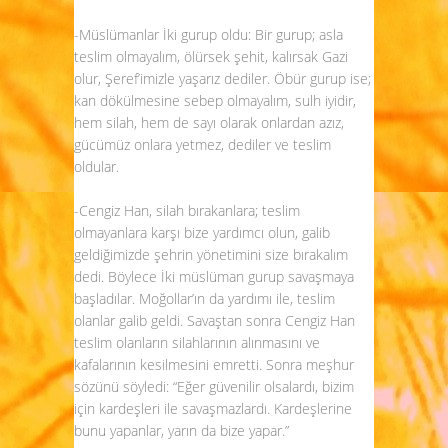
-Müslümanlar İki gurup oldu: Bir gurup; asla
teslim olmayalım, ölürsek şehit, kalırsak Gazi
olur, Şeref’imizle yaşarız dediler. Öbür gurup ise;
kan dökülmesine sebep olmayalım, sulh iyidir,
hem silah, hem de sayı olarak onlardan azız,
gücümüz onlara yetmez, dediler ve teslim
oldular.
-Cengiz Han, silah bırakanlara; teslim
olmayanlara karşı bize yardımcı olun, galib
geldiğimizde şehrin yönetimini size bırakalım
dedi. Böylece İki müslüman gurup savaşmaya
başladılar. Moğollar’ın da yardımı ile, teslim
olanlar galib geldi. Savaştan sonra Cengiz Han
teslim olanların silahlarının alınmasını ve
kafalarının kesilmesini emretti. Sonra meşhur
sözünü söyledi: “Eğer güvenilir olsalardı, bizim
için kardeşleri ile savaşmazlardı. Kardeşlerine
bunu yapanlar, yarın da bize yapar.”