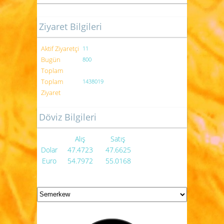
Ziyaret Bilgileri
Aktif Ziyaretçi
11
Bugün
800
Toplam
Toplam
1438019
Ziyaret
Döviz Bilgileri
Alış
Satış
Dolar
47.4723
47.6625
Euro
54.7972
55.0168