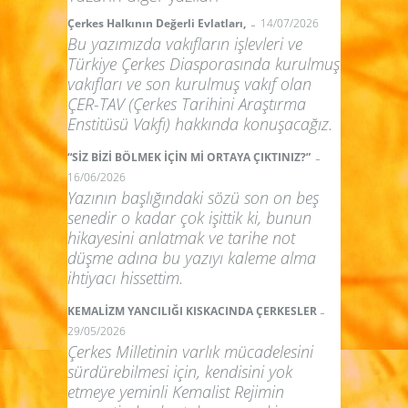
-
Çerkes Halkının Değerli Evlatları,
14/07/2026
Bu yazımızda vakıfların işlevleri ve
Türkiye Çerkes Diasporasında kurulmuş
vakıfları ve son kurulmuş vakıf olan
ÇER-TAV (Çerkes Tarihini Araştırma
Enstitüsü Vakfı) hakkında konuşacağız.
-
“SİZ BİZİ BÖLMEK İÇİN Mİ ORTAYA ÇIKTINIZ?”
16/06/2026
Yazının başlığındaki sözü son on beş
senedir o kadar çok işittik ki, bunun
hikayesini anlatmak ve tarihe not
düşme adına bu yazıyı kaleme alma
ihtiyacı hissettim.
-
KEMALİZM YANCILIĞI KISKACINDA ÇERKESLER
29/05/2026
Çerkes Milletinin varlık mücadelesini
sürdürebilmesi için, kendisini yok
etmeye yeminli Kemalist Rejimin