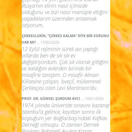
Rusya’nın elinin nasıl içimizde
olduğunu ve bizi nasıl manüple ettiğini
yaşadıklarım üzerinden anlatmak
istiyorum.
ÇERKESLERİN, “ÇERKES KALMA” DİYE BİR SORUNU
-
VAR MI?
15/02/2026
12 Eylül rejiminin sürek avı yaptığı
yıllarda ben de sık sık ev
değiştiriyordum. Çok sık olarak gittiğim
ve kaldığım evlerden birinde bir
misafirle tanıştım. O misafir Alman
Kilisesine çalışan, İsveçli, mükemmel
Çerkesçesi olan Levi Martinson’du.
-
PROF. DR. GÜNSEL ŞURDUM AVCI
10/01/2026
1974 yılında üniversite sınavını kazanıp
Istanbul’a gelince, kayıttan sonra ilk
koştuğum yer Bağlarbaşı’ndaki Kafkas
Derneği olmuştu. O zaman Dernek
Başkanı Rahmetli Avukat Kazım