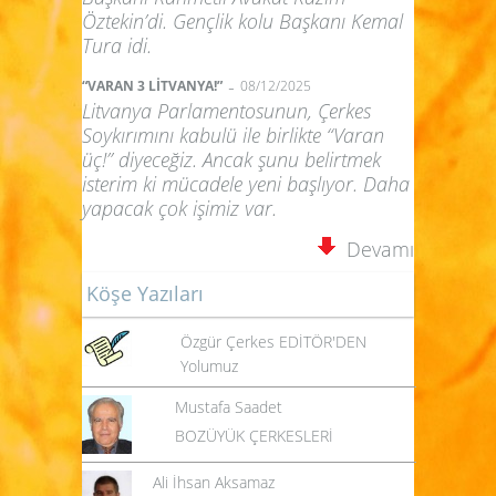
Öztekin’di. Gençlik kolu Başkanı Kemal
Tura idi.
-
“VARAN 3 LİTVANYA!”
08/12/2025
Litvanya Parlamentosunun, Çerkes
Soykırımını kabulü ile birlikte “Varan
üç!” diyeceğiz. Ancak şunu belirtmek
isterim ki mücadele yeni başlıyor. Daha
yapacak çok işimiz var.
Devamı
Köşe Yazıları
Özgür Çerkes EDİTÖR'DEN
Yolumuz
Mustafa Saadet
BOZÜYÜK ÇERKESLERİ
Ali İhsan Aksamaz