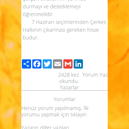
durmayı ve desteklemeyi
öğrenmelidir.
7 Haziran seçimlerinden Çerkes
Halkının çıkarması gereken hisse
budur.
Paylaş
Facebook
Twitter
Email
Gmail
LinkedIn
2428
kez
Yorum Yaz
okundu.
Yazarlar
Yorumlar
Henüz yorum yapılmamış. İlk
yorumu yapmak için
tıklayın
Yazarın diğer yazıları