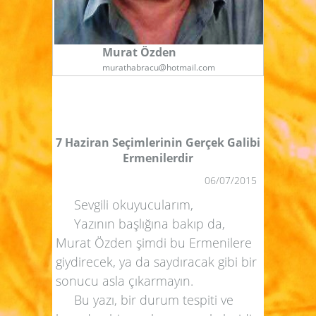
Murat Özden
murathabracu@hotmail.com
7 Haziran Seçimlerinin Gerçek Galibi
Ermenilerdir
06/07/2015
Sevgili okuyucularım,
Yazının başlığına bakıp da,
Murat Özden şimdi bu Ermenilere
giydirecek, ya da saydıracak gibi bir
sonucu asla çıkarmayın.
Bu yazı, bir durum tespiti ve