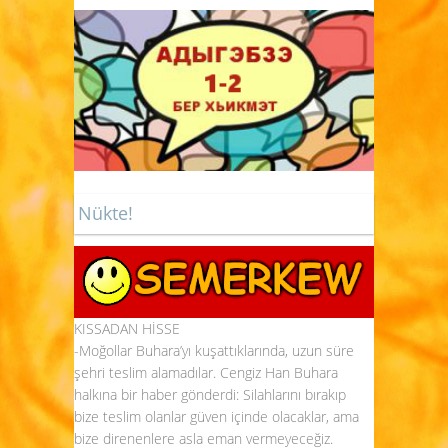
Nükte!
KISSADAN HİSSE
-Moğollar Buhara’yı kuşattıklarında, uzun süre
şehri teslim alamadılar. Cengiz Han Buhara
halkına bir haber gönderdi: Silahlarını bırakıp
bize teslim olanlar güven içinde olacaklar, ama
bize direnenlere asla eman vermeyeceğiz.