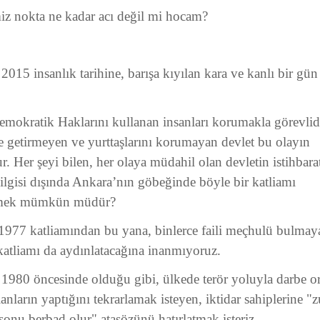
iz nokta ne kadar acı değil mi hocam?
015 insanlık tarihine, barışa kıyılan kara ve kanlı bir gün
emokratik Haklarını kullanan insanları korumakla görevlid
e getirmeyen ve yurttaşlarını korumayan devlet bu olayın
. Her şeyi bilen, her olaya müdahil olan devletin istihbara
lgisi dışında Ankara’nın göbeğinde böyle bir katliamı
irmek mümkün müdür?
1977 katliamından bu yana, binlerce faili meçhulü bulmay
katliamı da aydınlatacağına inanmıyoruz.
 1980 öncesinde olduğu gibi, ülkede terör yoluyla darbe o
anların yaptığını tekrarlamak isteyen, iktidar sahiplerine "z
sonu berbad olur" atasözünü hatırlatmak isteriz.