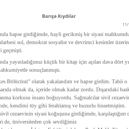
Barışa Kıydılar
11/
ında hapse girdiğimde, hayli gecikmiş bir siyasi mahkum
 darbesi sol, demokrat sosyalist ve devrimci kesimler üzeri
i geçmişti.
nda yayınladığımız küçük bir kitap için açılan dava dört yı
ahkumiyetle sonuçlanmıştı.
kes Bölücüsü” olarak yakalandım ve hapse girdim. Tabii o
rıda olmak da, içeride olmak kadar zordu. Dışarıdaki bask
lanma korkusu insanı boğuyordu. Sağmalcılar sivil cezaev
imde, kendimi tüy gibi ferahlamış ve huzurlu hissetmiştim.
sivil cezaevinin siyasi koğuşuna girdiğimde, karşılaştığım 
ri de, üniversiteden çok sevdiğimiz