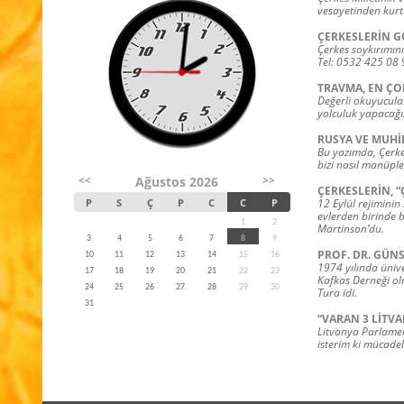
vesayetinden kurt
ÇERKESLERİN G
Çerkes soykırımını
Tel: 0532 425 08 
TRAVMA, EN ÇO
Değerli okuyucula
yolculuk yapacağı
RUSYA VE MUHİ
Bu yazımda, Çerkes
bizi nasıl manüple
<<
>>
Ağustos 2026
ÇERKESLERİN, “
P
S
Ç
P
C
C
P
12 Eylül rejiminin
evlerden birinde b
1
2
Martinson’du.
3
4
5
6
7
8
9
PROF. DR. GÜN
10
11
12
13
14
15
16
1974 yılında ünive
17
18
19
20
21
22
23
Kafkas Derneği ol
24
25
26
27
28
29
30
Tura idi.
31
“VARAN 3 LİTVA
Litvanya Parlament
isterim ki mücadel