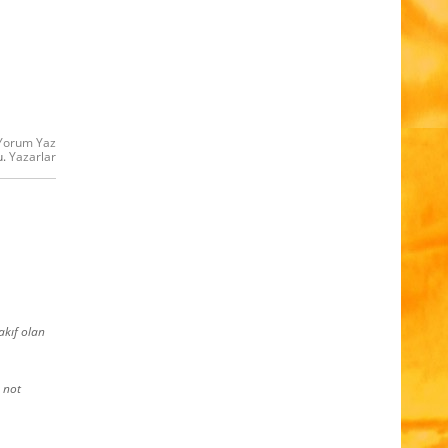
Yorum Yaz
u.
Yazarlar
akıf olan
e not