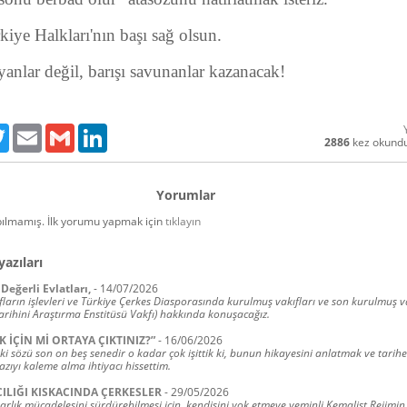
iye Halkları'nın başı sağ olsun.
yanlar değil, barışı savunanlar kazanacak!
ebook
Twitter
Email
Gmail
LinkedIn
2886
kez okund
Yorumlar
ılmamış. İlk yorumu yapmak için
tıklayın
yazıları
Değerli Evlatları,
-
14/07/2026
ların işlevleri ve Türkiye Çerkes Diasporasında kurulmuş vakıfları ve son kurulmuş v
arihini Araştırma Enstitüsü Vakfı) hakkında konuşacağız.
K İÇİN Mİ ORTAYA ÇIKTINIZ?”
-
16/06/2026
ki sözü son on beş senedir o kadar çok işittik ki, bunun hikayesini anlatmak ve tarih
zıyı kaleme alma ihtiyacı hissettim.
ILIĞI KISKACINDA ÇERKESLER
-
29/05/2026
varlık mücadelesini sürdürebilmesi için, kendisini yok etmeye yeminli Kemalist Rejimin