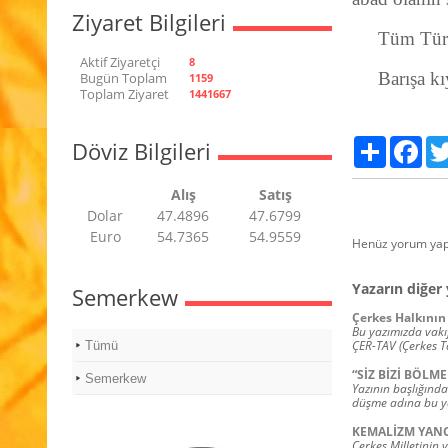
Ziyaret Bilgileri
Tüm Türk
Aktif Ziyaretçi
8
Barışa kı
Bugün Toplam
1159
Toplam Ziyaret
1441667
Paylaş
Fac
Döviz Bilgileri
Alış
Satış
Dolar
47.4896
47.6799
Euro
54.7365
54.9559
Henüz yorum yap
Yazarın diğer 
Semerkew
Çerkes Halkının 
Bu yazımızda vakıf
ÇER-TAV (Çerkes T
Tümü
“SİZ BİZİ BÖLME
Semerkew
Yazının başlığında
düşme adına bu ya
KEMALİZM YANC
Çerkes Milletinin 