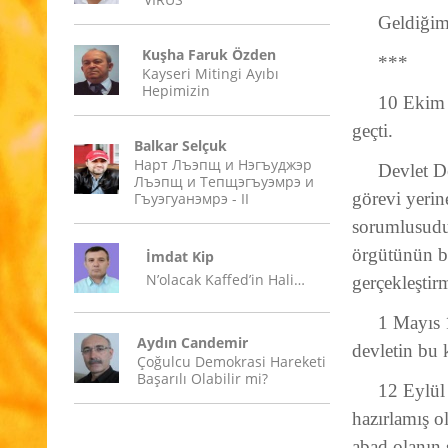
Geldiğim
Kuşha Faruk Özden
***
Kayseri Mitingi Ayıbı
Hepimizin
10 Ekim 2
geçti.
Balkar Selçuk
Нарт Лъэпщ и Нэгъуджэр
Devlet D
Лъэпщ и Тепщэгъуэмрэ и
görevi yerin
Гъуэгуанэмрэ - II
sorumlusudur
örgütünün bi
İmdat Kip
N’olacak Kaffed’in Hali…
gerçekleşt
1 Mayıs 
Aydın Candemir
devletin bu 
Çoğulcu Demokrasi Hareketi
Başarılı Olabilir mi?
12 Eylül
hazırlamış ol
abad olanın 