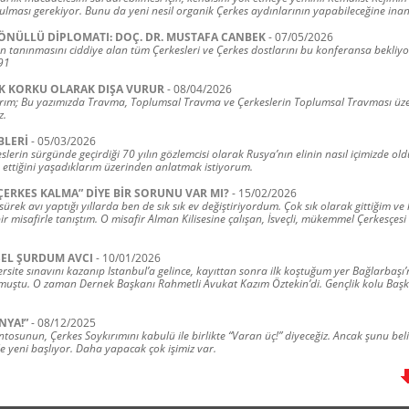
ulması gerekiyor. Bunu da yeni nesil organik Çerkes aydınlarının yapabileceğine ina
ÖNÜLLÜ DİPLOMATI: DOÇ. DR. MUSTAFA CANBEK
-
07/05/2026
n tanınmasını ciddiye alan tüm Çerkesleri ve Çerkes dostlarını bu konferansa bekliyor
91
K KORKU OLARAK DIŞA VURUR
-
08/04/2026
rım; Bu yazımızda Travma, Toplumsal Travma ve Çerkeslerin Toplumsal Travması üze
z.
BLERİ
-
05/03/2026
lerin sürgünde geçirdiği 70 yılın gözlemcisi olarak Rusya’nın elinin nasıl içimizde ol
 ettiğini yaşadıklarım üzerinden anlatmak istiyorum.
ÇERKES KALMA” DİYE BİR SORUNU VAR MI?
-
15/02/2026
 sürek avı yaptığı yıllarda ben de sık sık ev değiştiriyordum. Çok sık olarak gittiğim ve
ir misafirle tanıştım. O misafir Alman Kilisesine çalışan, İsveçli, mükemmel Çerkesçesi
SEL ŞURDUM AVCI
-
10/01/2026
rsite sınavını kazanıp Istanbul’a gelince, kayıttan sonra ilk koştuğum yer Bağlarbaşı
muştu. O zaman Dernek Başkanı Rahmetli Avukat Kazım Öztekin’di. Gençlik kolu Baş
NYA!”
-
08/12/2025
osunun, Çerkes Soykırımını kabulü ile birlikte “Varan üç!” diyeceğiz. Ancak şunu bel
e yeni başlıyor. Daha yapacak çok işimiz var.