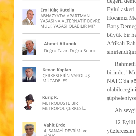
değerli demo
Eylül askeri
Erol Kılıç Kutelia
ABHAZYA’DA APARTMAN
Hocamız Mel
YASASINA ALTERNATİF DEVRE
MÜLK YASASI OLABİLİR Mİ?
Barış Derne
büyük bir h
Afrikalı Ra
Ahmet Altunok
Doğru Tavır, Doğru Sonuç
sinirlendiği
Rahmetli
Kenan Kaplan
birinde, "Mu
ÇERKESLERİN VAROLUŞ
MÜCADELESİ
NATO'da göre
olabileceğin
Kuriç K.
şüpheleniyor
METROBÜSTE BİR
METROPOL ÇERKESİ…
Ah sevgil
12 Eylül 
Vahit Erdo
yüzlercesini
4. SANAYİ DEVRİMİ ve
VİRÜS