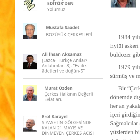
EDİTÖR'DEN
Yolumuz
Mustafa Saadet
BOZÜYÜK ÇERKESLERİ
1984 yıl
Eylül askeri
Ali İhsan Aksamaz
buldozer gib
[Lazca- Türkçe Anılar/
Anlatımlar- 8]: “Evlilik
1979 yılı
âdetleri ve düğün-5”
sürmüş ve m
Murat Özden
Bir “Çer
Çerkes Halkının Değerli
dönemde dışa
Evlatları,
her an yaka
içeri girdiğ
Erol Karayel
SİYASETİN GÖLGESİNDE
Sağmalcılar 
KALAN 21 MAYIS VE
yüzlerden bi
DİNMEYEN ÇERKES ACISI