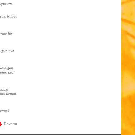
nıyorum.
uz. İrtibat
rine bir
duğunu ve
 kaldığım
 olan Levi
’ndaki
kanı Kemal
irtmek
Devamı