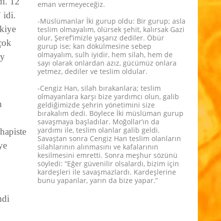
di. 12
eman vermeyeceğiz.
 idi.
-Müslümanlar İki gurup oldu: Bir gurup; asla
kiye
teslim olmayalım, ölürsek şehit, kalırsak Gazi
olur, Şeref’imizle yaşarız dediler. Öbür
çok
gurup ise; kan dökülmesine sebep
olmayalım, sulh iyidir, hem silah, hem de
ey
sayı olarak onlardan azız, gücümüz onlara
yetmez, dediler ve teslim oldular.
-Cengiz Han, silah bırakanlara; teslim
olmayanlara karşı bize yardımcı olun, galib
n
geldiğimizde şehrin yönetimini size
bırakalım dedi. Böylece İki müslüman gurup
savaşmaya başladılar. Moğollar’ın da
yardımı ile, teslim olanlar galib geldi.
hapiste
Savaştan sonra Cengiz Han teslim olanların
ye
silahlarının alınmasını ve kafalarının
kesilmesini emretti. Sonra meşhur sözünü
söyledi: “Eğer güvenilir olsalardı, bizim için
kardeşleri ile savaşmazlardı. Kardeşlerine
bunu yapanlar, yarın da bize yapar.”
mdi