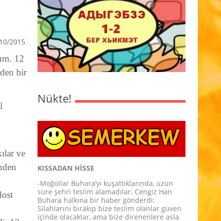
10/2015
dum. 12
nden bir
Nükte!
l
ılar ve
inden
KISSADAN HİSSE
-Moğollar Buhara’yı kuşattıklarında, uzun
süre şehri teslim alamadılar. Cengiz Han
dost
Buhara halkına bir haber gönderdi:
Silahlarını bırakıp bize teslim olanlar güven
içinde olacaklar, ama bize direnenlere asla