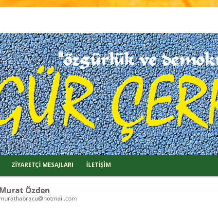
ZİYARETÇİ MESAJLARI
İLETİŞİM
Murat Özden
murathabracu@hotmail.com