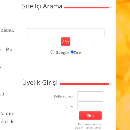
Site İçi Arama
 olarak
ir. Bu
Google
Site
t
Üyelik Girişi
an
Kullanıcı adı
Şifre
rtamını
ulm ile
Parolamı unuttum
Üye olmak istiyorum