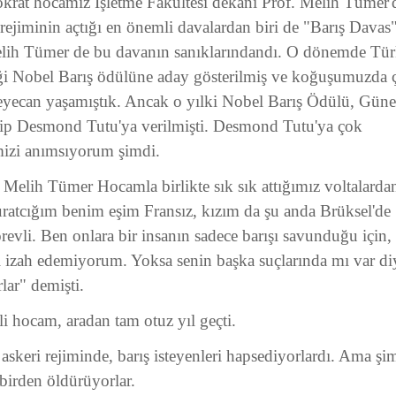
krat hocamız İşletme Fakültesi dekanı Prof. Melih Tümer'
 rejiminin açtığı en önemli davalardan biri de "Barış Davas"
ih Tümer de bu davanın sanıklarındandı. O dönemde Tür
ği Nobel Barış ödülüne aday gösterilmiş ve koğuşumuzda 
eyecan yaşamıştık. Ancak o yılki Nobel Barış Ödülü, Gün
hip Desmond Tutu'ya verilmişti. Desmond Tutu'ya çok
mizi anımsıyorum şimdi.
 Melih Tümer Hocamla birlikte sık sık attığımız voltalarda
ratcığım benim eşim Fransız, kızım da şu anda Brüksel'de
vli. Ben onlara bir insanın sadece barışı savunduğu için, 
i izah edemiyorum. Yoksa senin başka suçlarında mı var di
lar" demişti.
i hocam, aradan tam otuz yıl geçti.
askeri rejiminde, barış isteyenleri hapsediyorlardı. Ama şi
 birden öldürüyorlar.