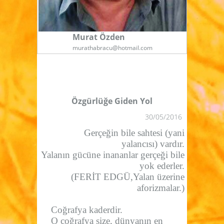
Murat Özden
murathabracu@hotmail.com
Özgürlüğe Giden Yol
30/05/2016
Gerçeğin bile sahtesi (yani
yalancısı) vardır.
Yalanın gücüne inananlar gerçeği bile
yok ederler.
(FERİT EDGÜ,Yalan üzerine
aforizmalar.)
Coğrafya kaderdir.
O coğrafya size, dünyanın en