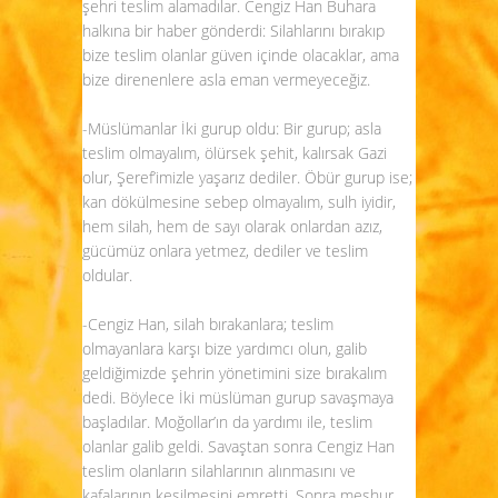
şehri teslim alamadılar. Cengiz Han Buhara
halkına bir haber gönderdi: Silahlarını bırakıp
bize teslim olanlar güven içinde olacaklar, ama
bize direnenlere asla eman vermeyeceğiz.
-Müslümanlar İki gurup oldu: Bir gurup; asla
teslim olmayalım, ölürsek şehit, kalırsak Gazi
olur, Şeref’imizle yaşarız dediler. Öbür gurup ise;
kan dökülmesine sebep olmayalım, sulh iyidir,
hem silah, hem de sayı olarak onlardan azız,
gücümüz onlara yetmez, dediler ve teslim
oldular.
-Cengiz Han, silah bırakanlara; teslim
olmayanlara karşı bize yardımcı olun, galib
geldiğimizde şehrin yönetimini size bırakalım
dedi. Böylece İki müslüman gurup savaşmaya
başladılar. Moğollar’ın da yardımı ile, teslim
olanlar galib geldi. Savaştan sonra Cengiz Han
teslim olanların silahlarının alınmasını ve
kafalarının kesilmesini emretti. Sonra meşhur