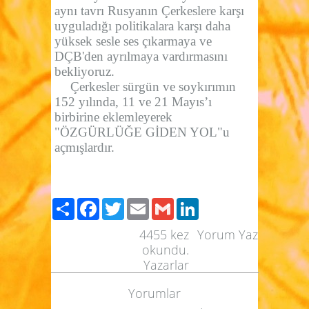
aynı tavrı Rusyanın Çerkeslere karşı
uyguladığı politikalara karşı daha
yüksek sesle ses çıkarmaya ve
DÇB'den ayrılmaya vardırmasını
bekliyoruz.
Çerkesler sürgün ve soykırımın
152 yılında, 11 ve 21 Mayıs’ı
birbirine eklemleyerek
"ÖZGÜRLÜĞE GİDEN YOL"u
açmışlardır.
Paylaş
Facebook
Twitter
Email
Gmail
LinkedIn
4455
kez
Yorum Yaz
okundu.
Yazarlar
Yorumlar