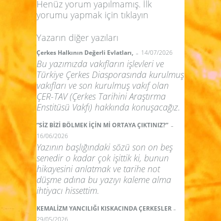
Henüz yorum yapılmamış. İlk
yorumu yapmak için
tıklayın
Yazarın diğer yazıları
-
Çerkes Halkının Değerli Evlatları,
14/07/2026
Bu yazımızda vakıfların işlevleri ve
Türkiye Çerkes Diasporasında kurulmuş
vakıfları ve son kurulmuş vakıf olan
ÇER-TAV (Çerkes Tarihini Araştırma
Enstitüsü Vakfı) hakkında konuşacağız.
-
“SİZ BİZİ BÖLMEK İÇİN Mİ ORTAYA ÇIKTINIZ?”
16/06/2026
Yazının başlığındaki sözü son on beş
senedir o kadar çok işittik ki, bunun
hikayesini anlatmak ve tarihe not
düşme adına bu yazıyı kaleme alma
ihtiyacı hissettim.
-
KEMALİZM YANCILIĞI KISKACINDA ÇERKESLER
29/05/2026