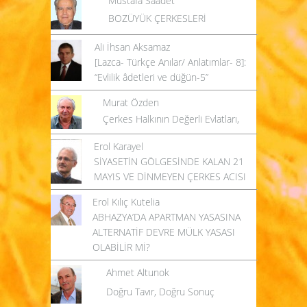
Mustafa Saadet
BOZÜYÜK ÇERKESLERİ
Ali İhsan Aksamaz
[Lazca- Türkçe Anılar/ Anlatımlar- 8]:
“Evlilik âdetleri ve düğün-5”
Murat Özden
Çerkes Halkının Değerli Evlatları,
Erol Karayel
SİYASETİN GÖLGESİNDE KALAN 21
MAYIS VE DİNMEYEN ÇERKES ACISI
Erol Kılıç Kutelia
ABHAZYA’DA APARTMAN YASASINA
ALTERNATİF DEVRE MÜLK YASASI
OLABİLİR Mİ?
Ahmet Altunok
Doğru Tavır, Doğru Sonuç