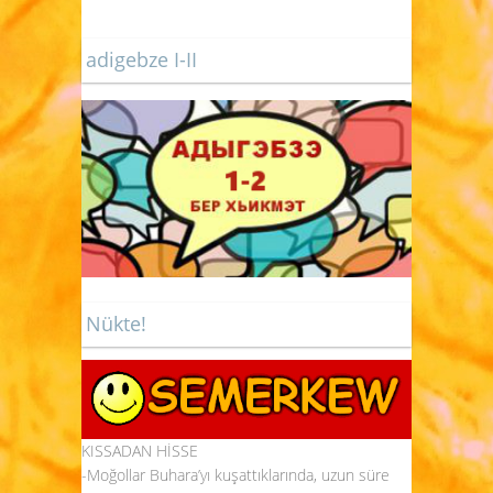
adigebze I-II
Nükte!
KISSADAN HİSSE
-Moğollar Buhara’yı kuşattıklarında, uzun süre