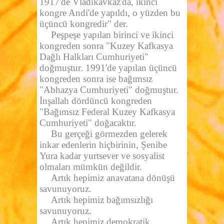
1917'de Vladikavkaz'da, ikinci
kongre Andi'de yapıldı, o yüzden bu
üçüncü kongredir" der.
Peşpeşe yapılan birinci ve ikinci
kongreden sonra "Kuzey Kafkasya
Dağlı Halkları Cumhuriyeti"
doğmuştur. 1991'de yapılan üçüncü
kongreden sonra ise bağımsız
"Abhazya Cumhuriyeti" doğmuştur.
İnşallah dördüncü kongreden
"Bağımsız Federal Kuzey Kafkasya
Cumhuriyeti" doğacaktır.
Bu gerçeği görmezden gelerek
inkar edenlerin hiçbirinin, Şenibe
Yura kadar yurtsever ve sosyalist
olmaları mümkün değildir.
Artık hepimiz anavatana dönüşü
savunuyoruz.
Artık hepimiz bağımsızlığı
savunuyoruz.
Artık hepimiz demokratik