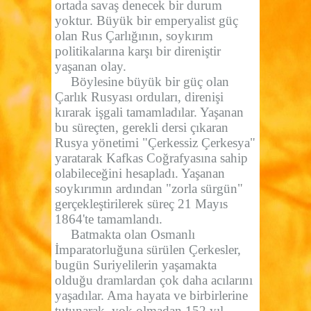
ortada savaş denecek bir durum
yoktur. Büyük bir emperyalist güç
olan Rus Çarlığının, soykırım
politikalarına karşı bir direniştir
yaşanan olay.
Böylesine büyük bir güç olan
Çarlık Rusyası orduları, direnişi
kırarak işgali tamamladılar. Yaşanan
bu süreçten, gerekli dersi çıkaran
Rusya yönetimi "Çerkessiz Çerkesya"
yaratarak Kafkas Coğrafyasına sahip
olabileceğini hesapladı. Yaşanan
soykırımın ardından "zorla sürgün"
gerçekleştirilerek süreç 21 Mayıs
1864'te tamamlandı.
Batmakta olan Osmanlı
İmparatorluğuna sürülen Çerkesler,
bugün Suriyelilerin yaşamakta
olduğu dramlardan çok daha acılarını
yaşadılar. Ama hayata ve birbirlerine
tutunarak, yok olmadan 152 yıl