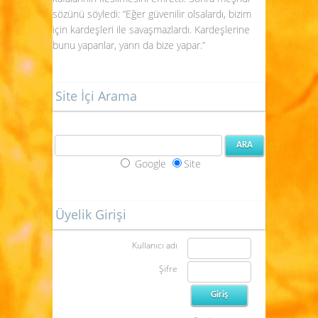
sözünü söyledi: “Eğer güvenilir olsalardı, bizim
için kardeşleri ile savaşmazlardı. Kardeşlerine
bunu yapanlar, yarın da bize yapar.”
Site İçi Arama
Google
Site
Üyelik Girişi
Kullanıcı adı
Şifre