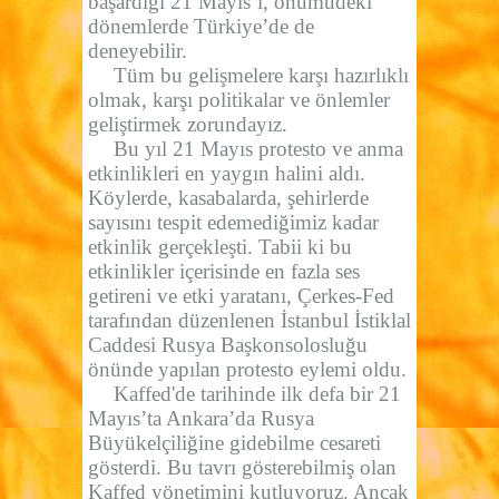
başardığı 21 Mayıs’ı, önümüdeki
dönemlerde Türkiye’de de
deneyebilir.
Tüm bu gelişmelere karşı hazırlıklı
olmak, karşı politikalar ve önlemler
geliştirmek zorundayız.
Bu yıl 21 Mayıs protesto ve anma
etkinlikleri en yaygın halini aldı.
Köylerde, kasabalarda,
şehirlerde
sayısını tespit edemediğimiz kadar
etkinlik gerçekleşti. Tabii ki bu
etkinlikler içerisinde en fazla ses
getireni ve etki yaratanı, Çerkes-Fed
tarafından düzenlenen İstanbul İstiklal
Caddesi Rusya Başkonsolosluğu
önünde yapılan protesto eylemi oldu.
Kaffed'de tarihinde ilk defa bir 21
Mayıs’ta Ankara’da Rusya
Büyükelçiliğine gidebilme cesareti
gösterdi. Bu tavrı gösterebilmiş olan
Kaffed yönetimini kutluyoruz. Ancak