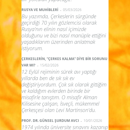
-
RUSYA VE MUHİBLERİ
05/03/2026
Bu yazımda, Çerkeslerin sürgünde
geçirdiği 70 yılın gözlemcisi olarak
Rusya’nın elinin nasıl içimizde
olduğunu ve bizi nasıl manüple ettiğini
yaşadıklarım üzerinden anlatmak
istiyorum.
ÇERKESLERİN, “ÇERKES KALMA” DİYE BİR SORUNU
-
VAR MI?
15/02/2026
12 Eylül rejiminin sürek avı yaptığı
yıllarda ben de sık sık ev
değiştiriyordum. Çok sık olarak gittiğim
ve kaldığım evlerden birinde bir
misafirle tanıştım. O misafir Alman
Kilisesine çalışan, İsveçli, mükemmel
Çerkesçesi olan Levi Martinson’du.
-
PROF. DR. GÜNSEL ŞURDUM AVCI
10/01/2026
1974 yılında üniversite sınavını kazanıp