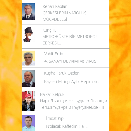
Kenan Kaplan
ÇERKESLERİN VAROLUŞ
MÜCADELESİ
Kuriç K.
METROBÜSTE BİR METROPOL
ÇERKESİ…
Vahit Erdo
4. SANAYİ DEVRİMİ ve VİRÜS
Kuşha Faruk Özden
Kayseri Mitingi Ayıbı Hepimizin
Balkar Selçuk
Нарт Лъэпщ и Нэгъуджэр Лъэпщ и
Тепщэгъуэмрэ и Гъуэгуанэмрэ - II
İmdat Kip
N’olacak Kaffed’in Hali…