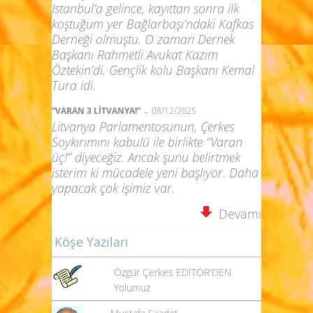
Istanbul’a gelince, kayıttan sonra ilk
koştuğum yer Bağlarbaşı’ndaki Kafkas
Derneği olmuştu. O zaman Dernek
Başkanı Rahmetli Avukat Kazım
Öztekin’di. Gençlik kolu Başkanı Kemal
Tura idi.
-
“VARAN 3 LİTVANYA!”
08/12/2025
Litvanya Parlamentosunun, Çerkes
Soykırımını kabulü ile birlikte “Varan
üç!” diyeceğiz. Ancak şunu belirtmek
isterim ki mücadele yeni başlıyor. Daha
yapacak çok işimiz var.
Devamı
Köşe Yazıları
Özgür Çerkes EDİTÖR'DEN
Yolumuz