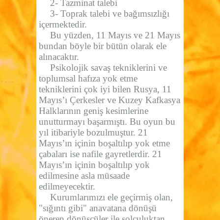
2- Tazminat talebi
3- Toprak talebi ve bağımsızlığı
içermektedir.
Bu yüzden, 11 Mayıs ve 21 Mayıs
bundan böyle bir bütün olarak ele
alınacaktır.
Psikolojik savaş tekniklerini ve
toplumsal hafıza yok etme
tekniklerini çok iyi bilen Rusya, 11
Mayıs’ı Çerkesler ve Kuzey Kafkasya
Halklarının geniş kesimlerine
unutturmayı başarmıştı. Bu oyun bu
yıl itibariyle bozulmuştur. 21
Mayıs’ın içinin boşaltılıp yok etme
çabaları ise nafile gayretlerdir. 21
Mayıs’ın içinin boşaltılıp yok
edilmesine asla müsaade
edilmeyecektir.
Kurumlarımızı ele geçirmiş olan,
"sığıntı gibi" anavatana dönüşü
öneren dönüşçüler ile solculuktan