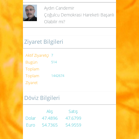
Aydın Candemir
Çoğulcu Demokrasi Hareketi Başarılı
Olabilir mi?
Ziyaret Bilgileri
Aktif Ziyaretçi
7
Bugün
514
Toplam
Toplam
1442674
Ziyaret
Döviz Bilgileri
Alış
Satış
Dolar
47.4896
47.6799
Euro
54.7365
54.9559