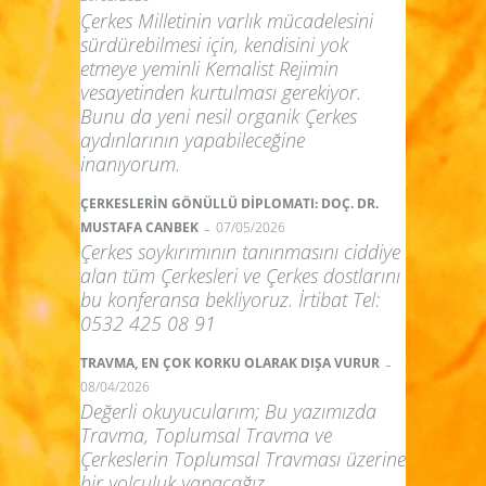
Çerkes Milletinin varlık mücadelesini
sürdürebilmesi için, kendisini yok
etmeye yeminli Kemalist Rejimin
vesayetinden kurtulması gerekiyor.
Bunu da yeni nesil organik Çerkes
aydınlarının yapabileceğine
inanıyorum.
ÇERKESLERİN GÖNÜLLÜ DİPLOMATI: DOÇ. DR.
-
MUSTAFA CANBEK
07/05/2026
Çerkes soykırımının tanınmasını ciddiye
alan tüm Çerkesleri ve Çerkes dostlarını
bu konferansa bekliyoruz. İrtibat Tel:
0532 425 08 91
-
TRAVMA, EN ÇOK KORKU OLARAK DIŞA VURUR
08/04/2026
Değerli okuyucularım; Bu yazımızda
Travma, Toplumsal Travma ve
Çerkeslerin Toplumsal Travması üzerine
bir yolculuk yapacağız.