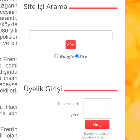
Site İçi Arama
üzgarın
ncesinin
tarandı,
sköy'de
80 yılı
olisler
 ve bir
Google
Site
 Eren'i
ş, cami
dışında
i insan
redeyse
Üyelik Girişi
illeri,
Kullanıcı adı
n, Hacı
rla son
Şifre
Eren'in
Parolamı unuttum
li olan
Üye olmak istiyorum