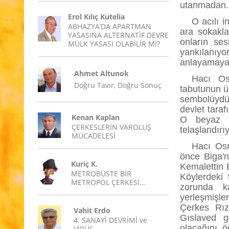
utanmadan.
Erol Kılıç Kutelia
O acılı 
ABHAZYA’DA APARTMAN
ara sokakla
YASASINA ALTERNATİF DEVRE
onların se
MÜLK YASASI OLABİLİR Mİ?
yankılanıyo
anlayamayac
Ahmet Altunok
Hacı Os
Doğru Tavır, Doğru Sonuç
tabutunun üz
sembolüydü.
devlet tara
Kenan Kaplan
O beyaz tü
ÇERKESLERİN VAROLUŞ
telaşlandırı
MÜCADELESİ
Hacı Osm
önce Biga'n
Kuriç K.
Kemalettin 
METROBÜSTE BİR
Köylerdeki 
METROPOL ÇERKESİ…
zorunda ka
yerleşmişl
Çerkes Rız
Vahit Erdo
Gıslaved g
4. SANAYİ DEVRİMİ ve
olacağını ö
VİRÜS