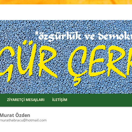
ZİYARETÇİ MESAJLARI
İLETİŞİM
Murat Özden
murathabracu@hotmail.com