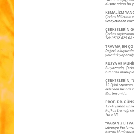
düşme adına bu ya
KEMALİZM YANC
Çerkes Milletinin 
vesayetinden kurt
ÇERKESLERİN G
Çerkes soykırımını
Tel: 0532 425 08 
TRAVMA, EN ÇO
Değerli okuyucula
yolculuk yapacağı
RUSYA VE MUHİ
Bu yazımda, Çerkes
bizi nasıl manüple
ÇERKESLERİN, “
12 Eylül rejiminin
evlerden birinde b
Martinson’du.
PROF. DR. GÜN
1974 yılında ünive
Kafkas Derneği ol
Tura idi.
“VARAN 3 LİTVA
Litvanya Parlament
isterim ki mücadel