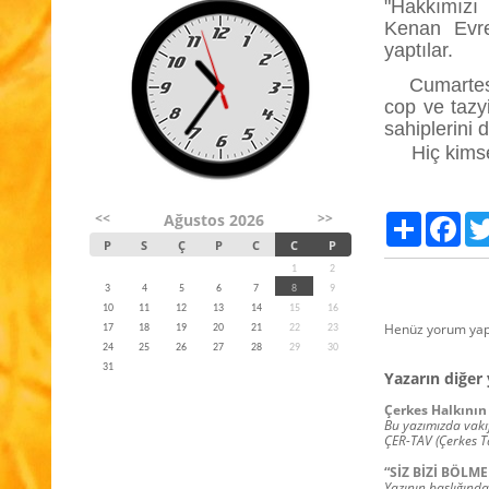
"Hakkımızı 
Kenan Evre
yaptılar.
Cumartes
cop ve tazyi
sahiplerini 
Hiç kimse n
<<
>>
Ağustos 2026
Paylaş
Fac
P
S
Ç
P
C
C
P
1
2
3
4
5
6
7
8
9
10
11
12
13
14
15
16
Henüz yorum yap
17
18
19
20
21
22
23
24
25
26
27
28
29
30
31
Yazarın diğer 
Çerkes Halkının 
Bu yazımızda vakıf
ÇER-TAV (Çerkes T
“SİZ BİZİ BÖLME
Yazının başlığında