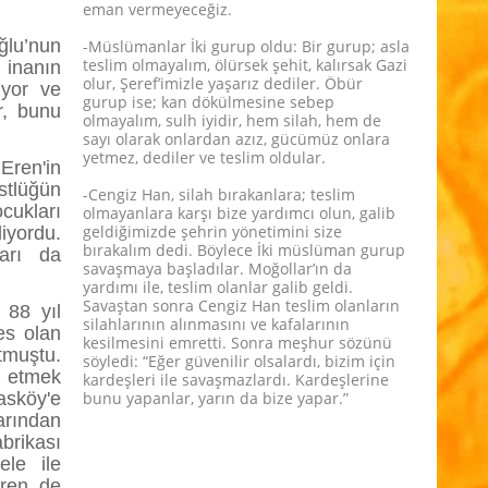
eman vermeyeceğiz.
ğlu’nun
-Müslümanlar İki gurup oldu: Bir gurup; asla
teslim olmayalım, ölürsek şehit, kalırsak Gazi
 inanın
olur, Şeref’imizle yaşarız dediler. Öbür
yor ve
gurup ise; kan dökülmesine sebep
r, bunu
olmayalım, sulh iyidir, hem silah, hem de
sayı olarak onlardan azız, gücümüz onlara
yetmez, dediler ve teslim oldular.
ren'in
stlüğün
-Cengiz Han, silah bırakanlara; teslim
cukları
olmayanlara karşı bize yardımcı olun, galib
geldiğimizde şehrin yönetimini size
iyordu.
bırakalım dedi. Böylece İki müslüman gurup
arı da
savaşmaya başladılar. Moğollar’ın da
yardımı ile, teslim olanlar galib geldi.
Savaştan sonra Cengiz Han teslim olanların
 88 yıl
silahlarının alınmasını ve kafalarının
es olan
kesilmesini emretti. Sonra meşhur sözünü
tmuştu.
söyledi: “Eğer güvenilir olsalardı, bizim için
ç etmek
kardeşleri ile savaşmazlardı. Kardeşlerine
sköy'e
bunu yapanlar, yarın da bize yapar.”
arından
brikası
ele ile
Eren de