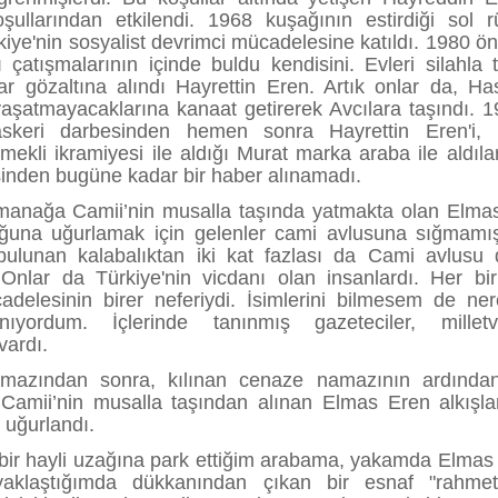
ullarından etkilendi. 1968 kuşağının estirdiği sol r
rkiye'nin sosyalist devrimci mücadelesine katıldı. 1980 ö
ı çatışmalarının içinde buldu kendisini. Evleri silahla 
alar gözaltına alındı Hayrettin Eren. Artık onlar da, Ha
yaşatmayacaklarına kanaat getirerek Avcılara taşındı. 19
skeri darbesinden hemen sonra Hayrettin Eren'i, p
ekli ikramiyesi ile aldığı Murat marka araba ile aldılar
inden bugüne kadar bir haber alınamadı.
anağa Camii’nin musalla taşında yatmakta olan Elmas
uğuna uğurlamak için gelenler cami avlusuna sığmamı
ulunan kalabalıktan iki kat fazlası da Cami avlusu 
 Onlar da Türkiye'nin vicdanı olan insanlardı. Her bir
adelesinin birer neferiydi. İsimlerini bilmesem de ne
nıyordum. İçlerinde tanınmış gazeteciler, milletvek
vardı.
amazından sonra, kılınan cenaze namazının ardında
amii’nin musalla taşından alınan Elmas Eren alkışla
 uğurlandı.
bir hayli uzağına park ettiğim arabama, yakamda Elmas 
yaklaştığımda dükkanından çıkan bir esnaf "rahmet