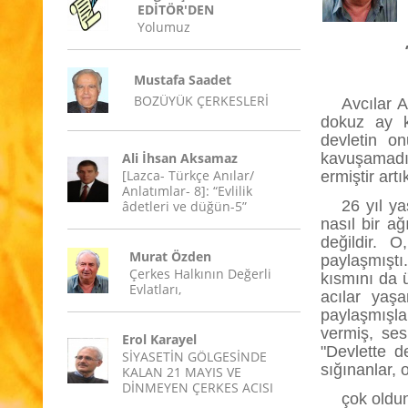
EDİTÖR'DEN
Yolumuz
Mustafa Saadet
BOZÜYÜK ÇERKESLERİ
Avcılar 
dokuz ay k
devletin o
Ali İhsan Aksamaz
kavuşamadığ
[Lazca- Türkçe Anılar/
ermiştir artı
Anlatımlar- 8]: “Evlilik
26 yıl y
âdetleri ve düğün-5”
nasıl bir a
değildir. 
Murat Özden
paylaşmışt
Çerkes Halkının Değerli
kısmını da ü
Evlatları,
acılar yaş
paylaşmışla
vermiş, ses
Erol Karayel
"Devlette d
SİYASETİN GÖLGESİNDE
sığınanlar,
KALAN 21 MAYIS VE
DİNMEYEN ÇERKES ACISI
çok oldun