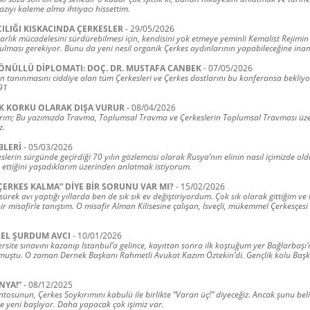
zıyı kaleme alma ihtiyacı hissettim.
ILIĞI KISKACINDA ÇERKESLER
-
29/05/2026
varlık mücadelesini sürdürebilmesi için, kendisini yok etmeye yeminli Kemalist Rejimin
ulması gerekiyor. Bunu da yeni nesil organik Çerkes aydınlarının yapabileceğine ina
ÖNÜLLÜ DİPLOMATI: DOÇ. DR. MUSTAFA CANBEK
-
07/05/2026
n tanınmasını ciddiye alan tüm Çerkesleri ve Çerkes dostlarını bu konferansa bekliyor
91
K KORKU OLARAK DIŞA VURUR
-
08/04/2026
rım; Bu yazımızda Travma, Toplumsal Travma ve Çerkeslerin Toplumsal Travması üze
z.
BLERİ
-
05/03/2026
lerin sürgünde geçirdiği 70 yılın gözlemcisi olarak Rusya’nın elinin nasıl içimizde ol
 ettiğini yaşadıklarım üzerinden anlatmak istiyorum.
ÇERKES KALMA” DİYE BİR SORUNU VAR MI?
-
15/02/2026
 sürek avı yaptığı yıllarda ben de sık sık ev değiştiriyordum. Çok sık olarak gittiğim ve
ir misafirle tanıştım. O misafir Alman Kilisesine çalışan, İsveçli, mükemmel Çerkesçesi
SEL ŞURDUM AVCI
-
10/01/2026
rsite sınavını kazanıp Istanbul’a gelince, kayıttan sonra ilk koştuğum yer Bağlarbaşı
muştu. O zaman Dernek Başkanı Rahmetli Avukat Kazım Öztekin’di. Gençlik kolu Baş
NYA!”
-
08/12/2025
osunun, Çerkes Soykırımını kabulü ile birlikte “Varan üç!” diyeceğiz. Ancak şunu bel
e yeni başlıyor. Daha yapacak çok işimiz var.