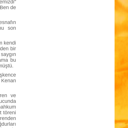
emizdi"
. Ben de
esnafın
onu son
m kendi
den bir
saygın
 ama bu
çmüştü.
işkence
i Kenan
vren ve
nucunda
 mahkum
 töreni
örenden
durları