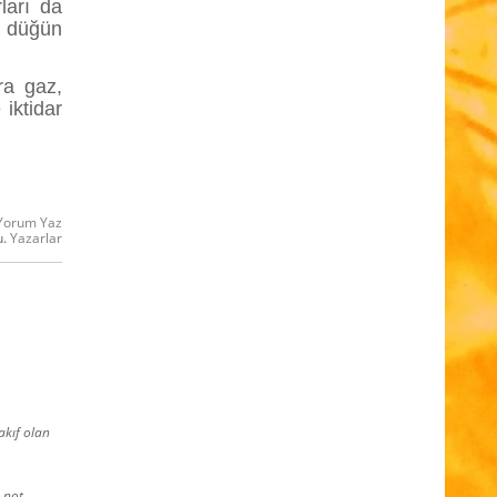
ları da
 düğün
ra gaz,
 iktidar
Yorum Yaz
u.
Yazarlar
akıf olan
e not