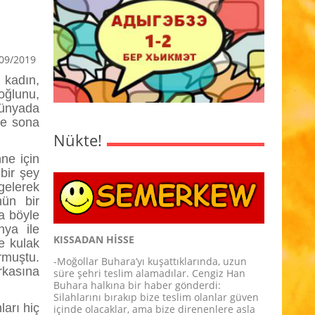
09/2019
 kadın,
oğlunu,
dünyada
de sona
Nükte!
ne için
bir şey
gelerek
nün bir
a böyle
nya ile
KISSADAN HİSSE
e kulak
rmuştu.
-Moğollar Buhara’yı kuşattıklarında, uzun
rkasına
süre şehri teslim alamadılar. Cengiz Han
Buhara halkına bir haber gönderdi:
Silahlarını bırakıp bize teslim olanlar güven
arı hiç
içinde olacaklar, ama bize direnenlere asla