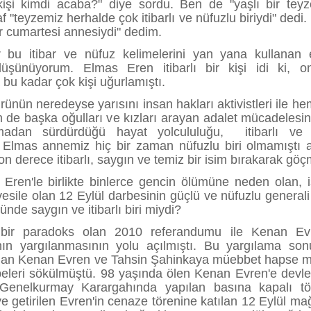
şi kimdi acaba?" diye sordu. Ben de "yaşlı bir teyz
 "teyzemiz herhalde çok itibarlı ve nüfuzlu biriydi" dedi
ir cumartesi annesiydi" dedim.
r bu itibar ve nüfuz kelimelerini yan yana kullanan 
düşünüyorum. Elmas Eren itibarlı bir kişi idi ki, 
bu kadar çok kişi uğurlamıştı.
nün neredeyse yarısını insan hakları aktivistleri ile he
 de başka oğulları ve kızları arayan adalet mücadelesin
adan sürdürdüğü hayat yolcululuğu, itibarlı ve 
 Elmas annemiz hiç bir zaman nüfuzlu biri olmamıştı
n derece itibarlı, saygın ve temiz bir isim bırakarak gö
n Eren'le birlikte binlerce gencin ölümüne neden olan, 
esile olan 12 Eylül darbesinin güçlü ve nüfuzlu general
nde saygın ve itibarlı biri miydi?
l bir paradoks olan 2010 referandumu ile Kenan E
nın yargılanmasının yolu açılmıştı. Bu yargılama so
olan Kenan Evren ve Tahsin Şahinkaya müebbet hapse
tbeleri sökülmüştü. 98 yaşında ölen Kenan Evren'e devlet
 Genelkurmay Karargahında yapılan basına kapalı t
 getirilen Evren'in cenaze törenine katılan 12 Eylül mağ