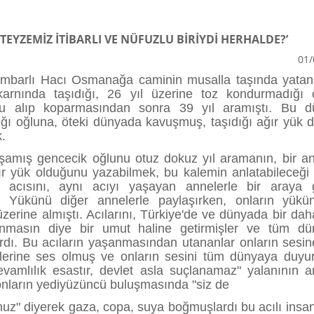
‘TEYZEMİZ İTİBARLI VE NÜFUZLU BİRİYDİ HERHALDE?’
01/
Ambarlı Hacı Osmanağa caminin musalla taşında yatan
arnında taşıdığı, 26 yıl üzerine toz kondurmadığı 
nu alıp koparmasından sonra 39 yıl aramıştı. Bu 
ı oğluna, öteki dünyada kavuşmuş, taşıdığı ağır yük 
k.
aşamış gencecik oğlunu otuz dokuz yıl aramanın, bir an
ğır yük olduğunu yazabilmek, bu kalemin anlatabileceği 
O, acısını, aynı acıyı yaşayan annelerle bir araya 
ı. Yükünü diğer annelerle paylaşırken, onların yükü
zerine almıştı. Acılarını, Türkiye'de ve dünyada bir dah
anmasın diye bir umut haline getirmişler ve tüm dü
rdı. Bu acıların yaşanmasından utananlar onların sesin
lerine ses olmuş ve onların sesini tüm dünyaya duyu
evamlılık esastır, devlet asla suçlanamaz" yalanının a
 onların yediyüzüncü buluşmasında "siz de
uz" diyerek gaza, copa, suya boğmuşlardı bu acılı insanl