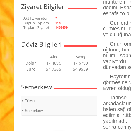
muhterem ki
Ziyaret Bilgileri
dedim. Esnaf
esnafa "o b
Aktif Ziyaretçi
7
Günlerdi
Bugün Toplam
114
Toplam Ziyaret
1438459
cümlesini 
yolculuğuna 
Döviz Bilgileri
Onun ömrü
oğlunu, hem
milim sapm
Alış
Satış
yapıyordu.
Dolar
47.4896
47.6799
dünyadan so
Euro
54.7365
54.9559
Hayretti
görmesine v
Semerkew
Evren öldüğü
Tarihse
Tümü
arkadaşları
halen sağ 
Semerkew
edilmiş, rü
yapılmadı.
sonra camiye