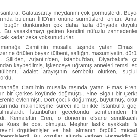
insanlara, Galatasaray meydanını çok görmüşlerdi. Beyo
rında bulunan İHD'nin önüne sürmüşlerdi onları. Ama
si bugün dünkünden çok daha fazla dünyada duyulu
r. Bu yasaklamayı getiren kendini nüfuzlu zannedenle
ak kadar zeka yoksunudurlar.
manağa Camii’nin musalla taşında yatan Elmas E
erine örtülen beyaz tülbent, saflığın, masumiyetin, dürü
 Şili'den, Arjantin'den, İstanbul'dan, Diyarbakır'a ço
fından kaybedilmiş, işkenceye uğramış anneleri temsil ed
lbent, adalet arayışının sembolü olurken, suçlul
yordu.
anağa Camii'nin musalla taşında yatan Elmas Eren
ın bir Çerkes köyünde doğmuştu. Yine Bigalı bir Çerk
Erenle evlenmişti. Dört çocuk doğurmuş, büyütmüş, oku
tarımda makineleşme süreci ile birlikte İstanbul'a gö
lmışlardı. İstanbul'un gecekondu semtlerinden Ha
erdi. Kemalettin Eren, o dönemin efsane sendikacıl
a Kuas ile dost olmuştu. Meşhur lastik ayakkabı fa
revini örgütlemişler ve hak almanın örgütlü mücad
ğrenmişlerdi. Bu koşullar altında yetişen Hayreddin 