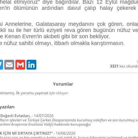
helal etmiyoruz" diye bağırdılar. Bazı 12 Eylül mağdur
n'in ölümünün ardından davul çalıp halay çekerek
i Annelerine, Galatasaray meydanını çok gören, onla
kli su ile her türlü eziyeti reva gören bugünün nüfuz ve
de Kenan Evren'in akıbeti gibi bir son bekliyor.
üfuz sahibi olmayı, itibarlı olmakla karıştırmasın.
ebook
Twitter
Email
Gmail
LinkedIn
3321
kez okund
Yorumlar
ılmamış. İlk yorumu yapmak için
tıklayın
yazıları
Değerli Evlatları,
-
14/07/2026
ların işlevleri ve Türkiye Çerkes Diasporasında kurulmuş vakıfları ve son kurulmuş v
arihini Araştırma Enstitüsü Vakfı) hakkında konuşacağız.
K İÇİN Mİ ORTAYA ÇIKTINIZ?”
-
16/06/2026
ki sözü son on beş senedir o kadar çok işittik ki, bunun hikayesini anlatmak ve tarih