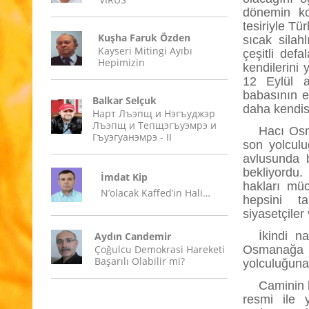
dönemin koş
tesiriyle Tü
Kuşha Faruk Özden
sıcak silahl
Kayseri Mitingi Ayıbı
çeşitli def
Hepimizin
kendilerini 
12 Eylül a
babasının em
Balkar Selçuk
daha kendis
Нарт Лъэпщ и Нэгъуджэр
Лъэпщ и Тепщэгъуэмрэ и
Hacı Osm
Гъуэгуанэмрэ - II
son yolcul
avlusunda b
bekliyordu.
İmdat Kip
hakları müc
N’olacak Kaffed’in Hali…
hepsini ta
siyasetçiler 
İkindi n
Aydın Candemir
Çoğulcu Demokrasi Hareketi
Osmanağa C
Başarılı Olabilir mi?
yolculuğuna
Caminin 
resmi ile 