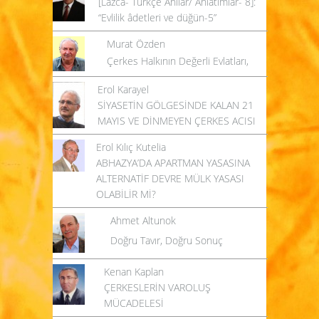
[Lazca- Türkçe Anılar/ Anlatımlar- 8]:
“Evlilik âdetleri ve düğün-5”
Murat Özden
Çerkes Halkının Değerli Evlatları,
Erol Karayel
SİYASETİN GÖLGESİNDE KALAN 21
MAYIS VE DİNMEYEN ÇERKES ACISI
Erol Kılıç Kutelia
ABHAZYA’DA APARTMAN YASASINA
ALTERNATİF DEVRE MÜLK YASASI
OLABİLİR Mİ?
Ahmet Altunok
Doğru Tavır, Doğru Sonuç
Kenan Kaplan
ÇERKESLERİN VAROLUŞ
MÜCADELESİ