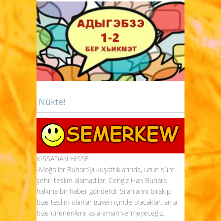
Nükte!
KISSADAN HİSSE
-Moğollar Buhara’yı kuşattıklarında, uzun süre
şehri teslim alamadılar. Cengiz Han Buhara
halkına bir haber gönderdi: Silahlarını bırakıp
bize teslim olanlar güven içinde olacaklar, ama
bize direnenlere asla eman vermeyeceğiz.