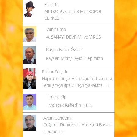
Kuriç K.
METROBÜSTE BİR METROPOL
ÇERKESİ…
Vahit Erdo
4. SANAYİ DEVRİMİ ve VİRÜS
Kuşha Faruk Özden
Kayseri Mitingi Ayıbı Hepimizin
Balkar Selçuk
Нарт Лъэпщ и Нэгъуджэр Лъэпщ и
Тепщэгъуэмрэ и Гъуэгуанэмрэ - II
İmdat Kip
N’olacak Kaffed’in Hali…
Aydın Candemir
Çoğulcu Demokrasi Hareketi Başarılı
Olabilir mi?