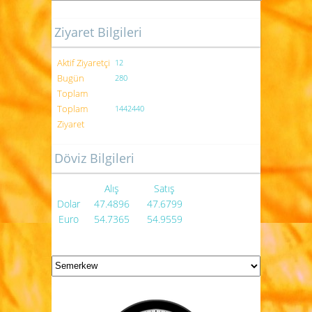
Ziyaret Bilgileri
Aktif Ziyaretçi
12
Bugün
280
Toplam
Toplam
1442440
Ziyaret
Döviz Bilgileri
Alış
Satış
Dolar
47.4896
47.6799
Euro
54.7365
54.9559