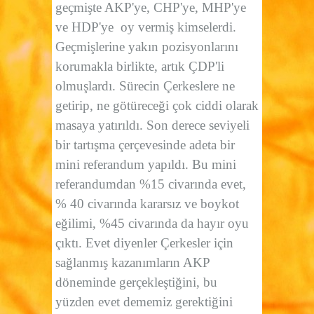
geçmişte AKP'ye, CHP'ye, MHP'ye
ve HDP'ye
oy vermiş kimselerdi.
Geçmişlerine yakın pozisyonlarını
korumakla birlikte, artık ÇDP'li
olmuşlardı. Sürecin Çerkeslere ne
getirip, ne götüreceği çok ciddi olarak
masaya yatırıldı. Son derece seviyeli
bir tartışma çerçevesinde adeta bir
mini referandum yapıldı. Bu mini
referandumdan %15 civarında evet,
% 40 civarında kararsız ve boykot
eğilimi, %45 civarında da hayır oyu
çıktı. Evet diyenler Çerkesler için
sağlanmış kazanımların AKP
döneminde gerçekleştiğini, bu
yüzden evet dememiz gerektiğini