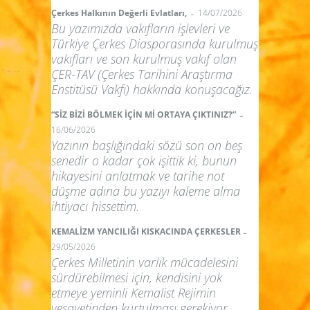
-
Çerkes Halkının Değerli Evlatları,
14/07/2026
Bu yazımızda vakıfların işlevleri ve
Türkiye Çerkes Diasporasında kurulmuş
vakıfları ve son kurulmuş vakıf olan
ÇER-TAV (Çerkes Tarihini Araştırma
Enstitüsü Vakfı) hakkında konuşacağız.
-
“SİZ BİZİ BÖLMEK İÇİN Mİ ORTAYA ÇIKTINIZ?”
16/06/2026
Yazının başlığındaki sözü son on beş
senedir o kadar çok işittik ki, bunun
hikayesini anlatmak ve tarihe not
düşme adına bu yazıyı kaleme alma
ihtiyacı hissettim.
-
KEMALİZM YANCILIĞI KISKACINDA ÇERKESLER
29/05/2026
Çerkes Milletinin varlık mücadelesini
sürdürebilmesi için, kendisini yok
etmeye yeminli Kemalist Rejimin
vesayetinden kurtulması gerekiyor.