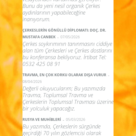
Bunu da yeni nesil organik Çerkes
aydınlarının yapabileceğine
inanıyorum.
ÇERKESLERİN GÖNÜLLÜ DİPLOMATI: DOÇ. DR.
-
MUSTAFA CANBEK
07/05/2026
Çerkes soykırımının tanınmasını ciddiye
alan tüm Çerkesleri ve Çerkes dostlarını
bu konferansa bekliyoruz. İrtibat Tel:
0532 425 08 91
-
TRAVMA, EN ÇOK KORKU OLARAK DIŞA VURUR
08/04/2026
Değerli okuyucularım; Bu yazımızda
Travma, Toplumsal Travma ve
Çerkeslerin Toplumsal Travması üzerine
bir yolculuk yapacağız.
-
RUSYA VE MUHİBLERİ
05/03/2026
Bu yazımda, Çerkeslerin sürgünde
geçirdiği 70 yılın gözlemcisi olarak