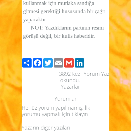
kullanmak için mutlaka sandığa
gitmesi gerektiği hususunda bir çağrı
yapacaktır.
NOT: Yazdıklarım partinin resmi
görüşü değil, bir kulis haberidir.
Paylaş
Facebook
Twitter
Email
Gmail
LinkedIn
3892
kez
Yorum Yaz
okundu.
Yazarlar
Yorumlar
Henüz yorum yapılmamış. İlk
yorumu yapmak için
tıklayın
Yazarın diğer yazıları