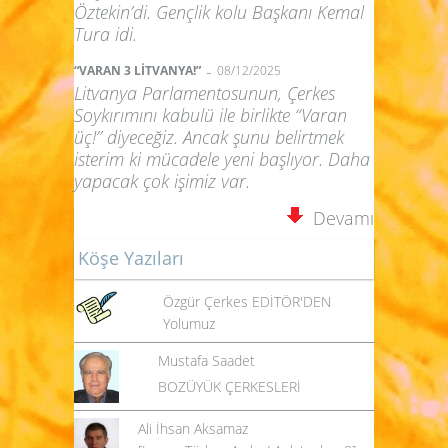
Öztekin’di. Gençlik kolu Başkanı Kemal
Tura idi.
-
“VARAN 3 LİTVANYA!”
08/12/2025
Litvanya Parlamentosunun, Çerkes
Soykırımını kabulü ile birlikte “Varan
üç!” diyeceğiz. Ancak şunu belirtmek
isterim ki mücadele yeni başlıyor. Daha
yapacak çok işimiz var.
Devamı
Köşe Yazıları
Özgür Çerkes EDİTÖR'DEN
Yolumuz
Mustafa Saadet
BOZÜYÜK ÇERKESLERİ
Ali İhsan Aksamaz