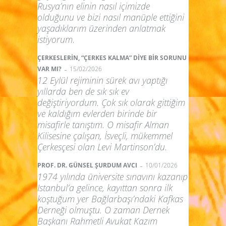
Rusya’nın elinin nasıl içimizde
olduğunu ve bizi nasıl manüple ettiğini
yaşadıklarım üzerinden anlatmak
istiyorum.
ÇERKESLERİN, “ÇERKES KALMA” DİYE BİR SORUNU
-
VAR MI?
15/02/2026
12 Eylül rejiminin sürek avı yaptığı
yıllarda ben de sık sık ev
değiştiriyordum. Çok sık olarak gittiğim
ve kaldığım evlerden birinde bir
misafirle tanıştım. O misafir Alman
Kilisesine çalışan, İsveçli, mükemmel
Çerkesçesi olan Levi Martinson’du.
-
PROF. DR. GÜNSEL ŞURDUM AVCI
10/01/2026
1974 yılında üniversite sınavını kazanıp
Istanbul’a gelince, kayıttan sonra ilk
koştuğum yer Bağlarbaşı’ndaki Kafkas
Derneği olmuştu. O zaman Dernek
Başkanı Rahmetli Avukat Kazım