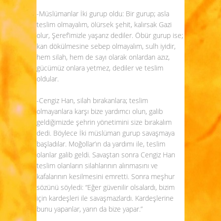
-Müslümanlar İki gurup oldu: Bir gurup; asla
teslim olmayalım, ölürsek şehit, kalırsak Gazi
olur, Şeref’imizle yaşarız dediler. Öbür gurup ise;
kan dökülmesine sebep olmayalım, sulh iyidir,
hem silah, hem de sayı olarak onlardan azız,
gücümüz onlara yetmez, dediler ve teslim
oldular.
-Cengiz Han, silah bırakanlara; teslim
olmayanlara karşı bize yardımcı olun, galib
geldiğimizde şehrin yönetimini size bırakalım
dedi. Böylece İki müslüman gurup savaşmaya
başladılar. Moğollar’ın da yardımı ile, teslim
olanlar galib geldi. Savaştan sonra Cengiz Han
teslim olanların silahlarının alınmasını ve
kafalarının kesilmesini emretti. Sonra meşhur
sözünü söyledi: “Eğer güvenilir olsalardı, bizim
için kardeşleri ile savaşmazlardı. Kardeşlerine
bunu yapanlar, yarın da bize yapar.”