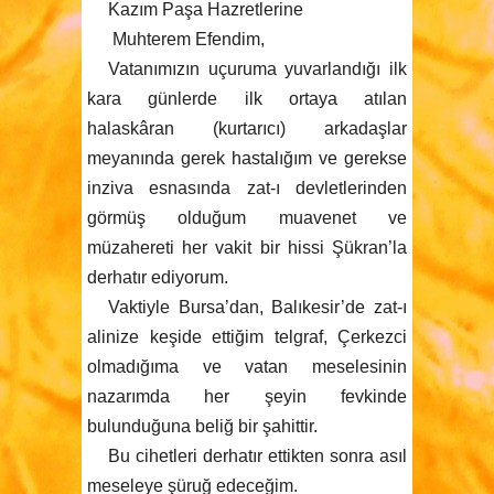
Kazım Paşa Hazretlerine
Muhterem Efendim,
Vatanımızın uçuruma yuvarlandığı ilk
kara günlerde ilk ortaya atılan
halaskâran (kurtarıcı) arkadaşlar
meyanında gerek hastalığım ve gerekse
inziva esnasında zat-ı devletlerinden
görmüş olduğum muavenet ve
müzahereti her vakit bir hissi Şükran’la
derhatır ediyorum.
Vaktiyle Bursa’dan, Balıkesir’de zat-ı
alinize keşide ettiğim telgraf, Çerkezci
olmadığıma ve vatan meselesinin
nazarımda her şeyin fevkinde
bulunduğuna beliğ bir şahittir.
Bu cihetleri derhatır ettikten sonra asıl
meseleye şüruğ edeceğim.