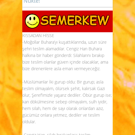
Nükte!
KISSADAN HİSSE
-Moğollar Buhara’yı kuşattıklarında, uzun süre
şehri teslim alamadılar. Cengiz Han Buhara
halkına bir haber gönderdi: Silahlarını bırakıp
bize teslim olanlar güven içinde olacaklar, ama
bize direnenlere asla eman vermeyeceğiz.
-Müslümanlar İki gurup oldu: Bir gurup; asla
teslim olmayalım, ölürsek şehit, kalırsak Gazi
olur, Şeref’imizle yaşarız dediler. Öbür gurup ise;
kan dökülmesine sebep olmayalım, sulh iyidir,
hem silah, hem de sayı olarak onlardan azız,
gücümüz onlara yetmez, dediler ve teslim
oldular.
-Cengiz Han, silah bırakanlara; teslim