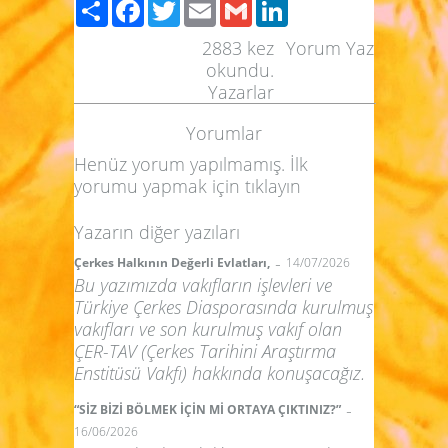
Paylaş
Facebook
Twitter
Email
Gmail
LinkedIn
2883
kez
Yorum Yaz
okundu.
Yazarlar
Yorumlar
Henüz yorum yapılmamış. İlk
yorumu yapmak için
tıklayın
Yazarın diğer yazıları
-
Çerkes Halkının Değerli Evlatları,
14/07/2026
Bu yazımızda vakıfların işlevleri ve
Türkiye Çerkes Diasporasında kurulmuş
vakıfları ve son kurulmuş vakıf olan
ÇER-TAV (Çerkes Tarihini Araştırma
Enstitüsü Vakfı) hakkında konuşacağız.
-
“SİZ BİZİ BÖLMEK İÇİN Mİ ORTAYA ÇIKTINIZ?”
16/06/2026