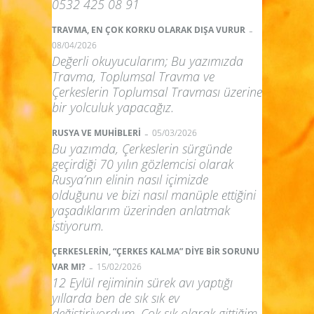
0532 425 08 91
-
TRAVMA, EN ÇOK KORKU OLARAK DIŞA VURUR
08/04/2026
Değerli okuyucularım; Bu yazımızda
Travma, Toplumsal Travma ve
Çerkeslerin Toplumsal Travması üzerine
bir yolculuk yapacağız.
-
RUSYA VE MUHİBLERİ
05/03/2026
Bu yazımda, Çerkeslerin sürgünde
geçirdiği 70 yılın gözlemcisi olarak
Rusya’nın elinin nasıl içimizde
olduğunu ve bizi nasıl manüple ettiğini
yaşadıklarım üzerinden anlatmak
istiyorum.
ÇERKESLERİN, “ÇERKES KALMA” DİYE BİR SORUNU
-
VAR MI?
15/02/2026
12 Eylül rejiminin sürek avı yaptığı
yıllarda ben de sık sık ev
değiştiriyordum. Çok sık olarak gittiğim