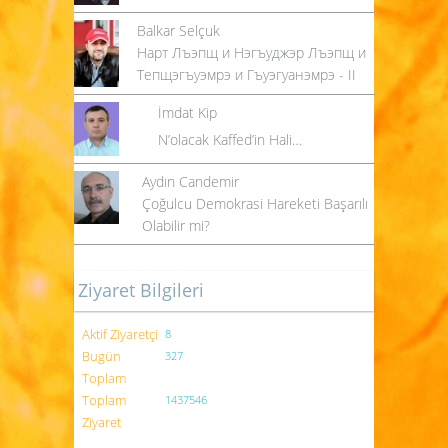
Balkar Selçuk
Нарт Лъэпщ и Нэгъуджэр Лъэпщ и
Тепщэгъуэмрэ и Гъуэгуанэмрэ - II
İmdat Kip
N’olacak Kaffed’in Hali…
Aydın Candemir
Çoğulcu Demokrasi Hareketi Başarılı
Olabilir mi?
Ziyaret Bilgileri
Aktif Ziyaretçi
8
Bugün
327
Toplam
Toplam
1437546
Ziyaret