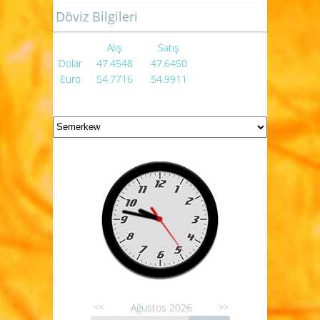
Döviz Bilgileri
Alış
Satış
Dolar
47.4548
47.6450
Euro
54.7716
54.9911
Ağustos 2026
<<
>>