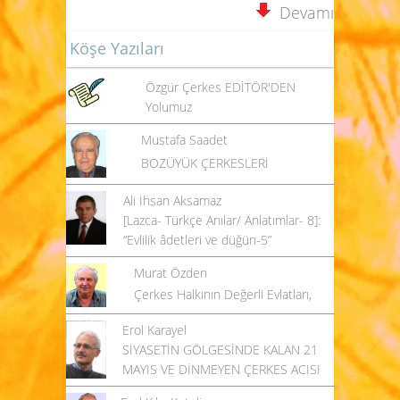
Devamı
Köşe Yazıları
Özgür Çerkes EDİTÖR'DEN
Yolumuz
Mustafa Saadet
BOZÜYÜK ÇERKESLERİ
Ali İhsan Aksamaz
[Lazca- Türkçe Anılar/ Anlatımlar- 8]:
“Evlilik âdetleri ve düğün-5”
Murat Özden
Çerkes Halkının Değerli Evlatları,
Erol Karayel
SİYASETİN GÖLGESİNDE KALAN 21
MAYIS VE DİNMEYEN ÇERKES ACISI