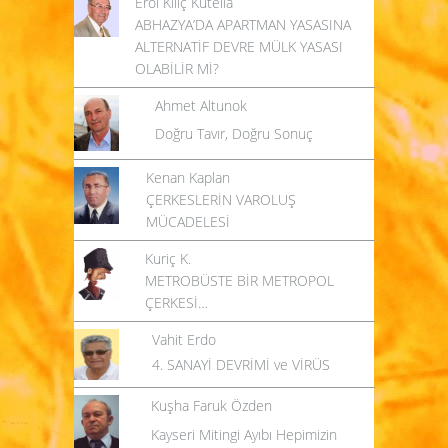
Erol Kılıç Kutelia
ABHAZYA’DA APARTMAN YASASINA
ALTERNATİF DEVRE MÜLK YASASI
OLABİLİR Mİ?
Ahmet Altunok
Doğru Tavır, Doğru Sonuç
Kenan Kaplan
ÇERKESLERİN VAROLUŞ
MÜCADELESİ
Kuriç K.
METROBÜSTE BİR METROPOL
ÇERKESİ…
Vahit Erdo
4. SANAYİ DEVRİMİ ve VİRÜS
Kuşha Faruk Özden
Kayseri Mitingi Ayıbı Hepimizin