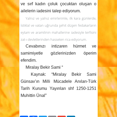
ve sırf kadın çoluk çocuktan oluşan o
ailelerin iadesini talep ediyorum.
Yalnız ve yalnız emirlerimle, ilk kara günlerde,
İstiklal ve vatan uğrunda şehit düşen fedakarların
eytam ve aramilinin mahallerine iadesiyle terfisini
zat-ı devletlerinden hasseten rica ediyorum.
Cevabınızı intizaren hürmet ve
samimiyetle gözlerinizden öperim
efendim.
Miralay Bekir Sami “
Kaynak: “Miralay Bekir Sami
Günsav’ın Milli Mücadele Anıları-Türk
Tarih Kurumu Yayınları shf 1250-1251
Muhittin Ünal”