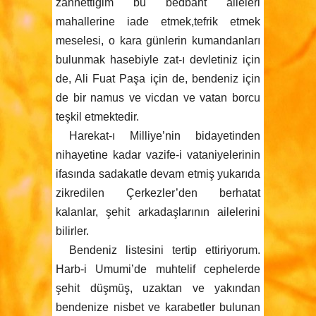
zannettiğim bu bedbaht aileleri
mahallerine iade etmek,tefrik etmek
meselesi, o kara günlerin kumandanları
bulunmak hasebiyle zat-ı devletiniz için
de, Ali Fuat Paşa için de, bendeniz için
de bir namus ve vicdan ve vatan borcu
teşkil etmektedir.
Harekat-ı Milliye’nin bidayetinden
nihayetine kadar vazife-i vataniyelerinin
ifasında sadakatle devam etmiş yukarıda
zikredilen Çerkezler’den berhatat
kalanlar, şehit arkadaşlarının ailelerini
bilirler.
Bendeniz listesini tertip ettiriyorum.
Harb-i Umumi’de muhtelif cephelerde
şehit düşmüş, uzaktan ve yakından
bendenize nisbet ve karabetler bulunan