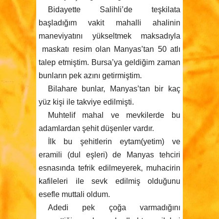
Bidayette Salihli’de teşkilata
başladığım vakit mahalli ahalinin
maneviyatını yükseltmek maksadıyla
maskatı resim olan Manyas’tan 50 atlı
talep etmiştim. Bursa’ya geldiğim zaman
bunların pek azını getirmiştim.
Bilahare bunlar, Manyas’tan bir kaç
yüz kişi ile takviye edilmişti.
Muhtelif mahal ve mevkilerde bu
adamlardan şehit düşenler vardır.
İlk bu şehitlerin eytam(yetim) ve
eramili (dul eşleri) de Manyas tehciri
esnasında tefrik edilmeyerek, muhacirin
kafileleri ile sevk edilmiş olduğunu
esefle muttali oldum.
Adedi pek çoğa varmadığını