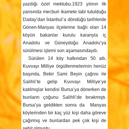
yazdığı özel mektubu.1923 yılının ilk
yarısında mecburi ikamete tabi tutulduğu
Daday’dan İstanbul’a döndüğü tarihlerde
Gönen-Manyas ilçelerine bağlı olan 14
köyün bakanlar kurulu kararıyla iç
Anadolu ve Güneydoğu Anadolu’ya
sürülmesi işlemi son aşamasındaydı.
Sürülen 14 köy halkından 50 atlı,
Kuvvayı Milliye örgütlenmelerinin henüz
başında, Bekir Sami Beyin çağrısı ile
Salihli’te gelip Kuvvayı Milliye’ye
katılmışlar kendisi Bursa’ya dönerken de
bunların çoğunu Salihli’de bırakmıştı.
Bursa’ya geldikten sonra da Manyas
köylerinden bir kaç yüz kişi daha göreve
çağırmış ve bunlardan pek çok kişi de
şehit olmuştu.