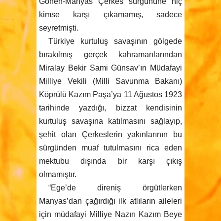
Gönen-Manyas Çerkes sürgününe hiç
kimse karşı çıkamamış, sadece
seyretmişti.
Türkiye kurtuluş savaşının gölgede
bırakılmış gerçek kahramanlarından
Miralay Bekir Sami Günsav’ın Müdafayi
Milliye Vekili (Milli Savunma Bakanı)
Köprülü Kazım Paşa’ya 11 Ağustos 1923
tarihinde yazdığı, bizzat kendisinin
kurtuluş savaşına katılmasını sağlayıp,
şehit olan Çerkeslerin yakınlarının bu
sürgünden muaf tutulmasını rica eden
mektubu dışında bir karşı çıkış
olmamıştır.
“Ege’de direniş örgütlerken
Manyas’dan çağırdığı ilk atlıların aileleri
için müdafayi Milliye Nazırı Kazım Beye