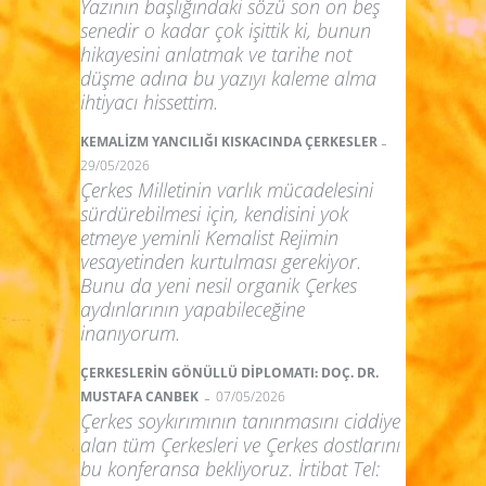
Yazının başlığındaki sözü son on beş
senedir o kadar çok işittik ki, bunun
hikayesini anlatmak ve tarihe not
düşme adına bu yazıyı kaleme alma
ihtiyacı hissettim.
-
KEMALİZM YANCILIĞI KISKACINDA ÇERKESLER
29/05/2026
Çerkes Milletinin varlık mücadelesini
sürdürebilmesi için, kendisini yok
etmeye yeminli Kemalist Rejimin
vesayetinden kurtulması gerekiyor.
Bunu da yeni nesil organik Çerkes
aydınlarının yapabileceğine
inanıyorum.
ÇERKESLERİN GÖNÜLLÜ DİPLOMATI: DOÇ. DR.
-
MUSTAFA CANBEK
07/05/2026
Çerkes soykırımının tanınmasını ciddiye
alan tüm Çerkesleri ve Çerkes dostlarını
bu konferansa bekliyoruz. İrtibat Tel: