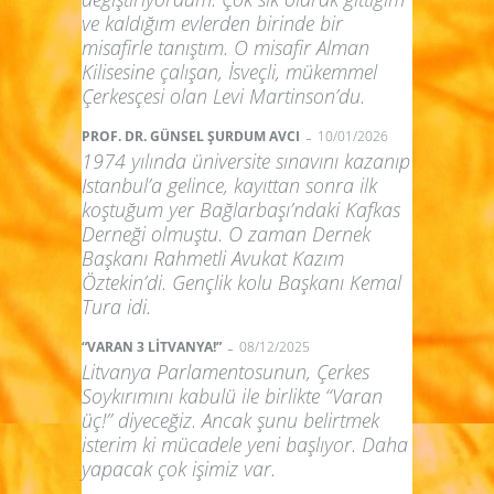
ve kaldığım evlerden birinde bir
misafirle tanıştım. O misafir Alman
Kilisesine çalışan, İsveçli, mükemmel
Çerkesçesi olan Levi Martinson’du.
-
PROF. DR. GÜNSEL ŞURDUM AVCI
10/01/2026
1974 yılında üniversite sınavını kazanıp
Istanbul’a gelince, kayıttan sonra ilk
koştuğum yer Bağlarbaşı’ndaki Kafkas
Derneği olmuştu. O zaman Dernek
Başkanı Rahmetli Avukat Kazım
Öztekin’di. Gençlik kolu Başkanı Kemal
Tura idi.
-
“VARAN 3 LİTVANYA!”
08/12/2025
Litvanya Parlamentosunun, Çerkes
Soykırımını kabulü ile birlikte “Varan
üç!” diyeceğiz. Ancak şunu belirtmek
isterim ki mücadele yeni başlıyor. Daha
yapacak çok işimiz var.