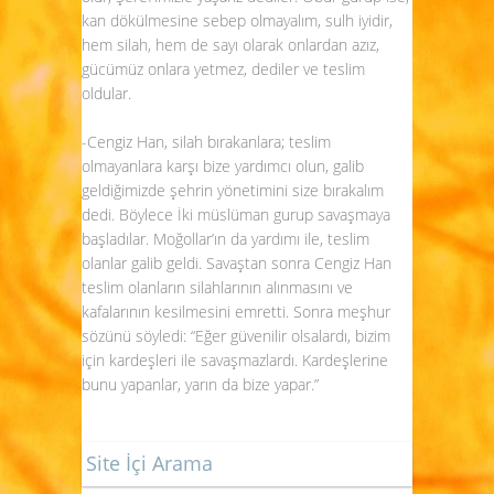
kan dökülmesine sebep olmayalım, sulh iyidir,
hem silah, hem de sayı olarak onlardan azız,
gücümüz onlara yetmez, dediler ve teslim
oldular.
-Cengiz Han, silah bırakanlara; teslim
olmayanlara karşı bize yardımcı olun, galib
geldiğimizde şehrin yönetimini size bırakalım
dedi. Böylece İki müslüman gurup savaşmaya
başladılar. Moğollar’ın da yardımı ile, teslim
olanlar galib geldi. Savaştan sonra Cengiz Han
teslim olanların silahlarının alınmasını ve
kafalarının kesilmesini emretti. Sonra meşhur
sözünü söyledi: “Eğer güvenilir olsalardı, bizim
için kardeşleri ile savaşmazlardı. Kardeşlerine
bunu yapanlar, yarın da bize yapar.”
Site İçi Arama