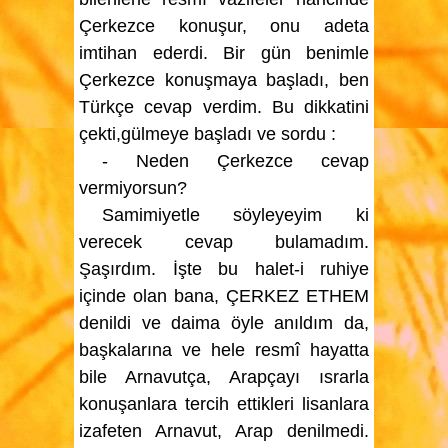
Çerkezce konuşur, onu adeta
imtihan ederdi. Bir gün benimle
Çerkezce konuşmaya başladı, ben
Türkçe cevap verdim. Bu dikkatini
çekti,gülmeye başladı ve sordu :
- Neden Çerkezce cevap
vermiyorsun?
Samimiyetle söyleyeyim ki
verecek cevap bulamadım.
Şaşırdım. İşte bu halet-i ruhiye
içinde olan bana, ÇERKEZ ETHEM
denildi ve daima öyle anıldım da,
başkalarına ve hele resmî hayatta
bile Arnavutça, Arapçayı ısrarla
konuşanlara tercih ettikleri lisanlara
izafeten Arnavut, Arap denilmedi.