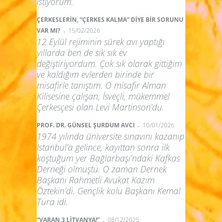
istiyorum.
ÇERKESLERİN, “ÇERKES KALMA” DİYE BİR SORUNU
-
VAR MI?
15/02/2026
12 Eylül rejiminin sürek avı yaptığı
yıllarda ben de sık sık ev
değiştiriyordum. Çok sık olarak gittiğim
ve kaldığım evlerden birinde bir
misafirle tanıştım. O misafir Alman
Kilisesine çalışan, İsveçli, mükemmel
Çerkesçesi olan Levi Martinson’du.
-
PROF. DR. GÜNSEL ŞURDUM AVCI
10/01/2026
1974 yılında üniversite sınavını kazanıp
Istanbul’a gelince, kayıttan sonra ilk
koştuğum yer Bağlarbaşı’ndaki Kafkas
Derneği olmuştu. O zaman Dernek
Başkanı Rahmetli Avukat Kazım
Öztekin’di. Gençlik kolu Başkanı Kemal
Tura idi.
-
“VARAN 3 LİTVANYA!”
08/12/2025