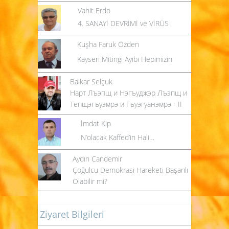
Vahit Erdo
4. SANAYİ DEVRİMİ ve VİRÜS
Kuşha Faruk Özden
Kayseri Mitingi Ayıbı Hepimizin
Balkar Selçuk
Нарт Лъэпщ и Нэгъуджэр Лъэпщ и
Тепщэгъуэмрэ и Гъуэгуанэмрэ - II
İmdat Kip
N’olacak Kaffed’in Hali…
Aydın Candemir
Çoğulcu Demokrasi Hareketi Başarılı
Olabilir mi?
Ziyaret Bilgileri