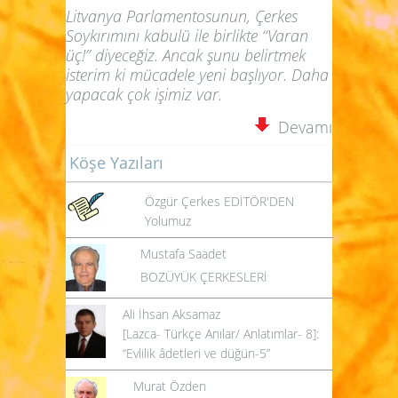
Litvanya Parlamentosunun, Çerkes
Soykırımını kabulü ile birlikte “Varan
üç!” diyeceğiz. Ancak şunu belirtmek
isterim ki mücadele yeni başlıyor. Daha
yapacak çok işimiz var.
Devamı
Köşe Yazıları
Özgür Çerkes EDİTÖR'DEN
Yolumuz
Mustafa Saadet
BOZÜYÜK ÇERKESLERİ
Ali İhsan Aksamaz
[Lazca- Türkçe Anılar/ Anlatımlar- 8]:
“Evlilik âdetleri ve düğün-5”
Murat Özden