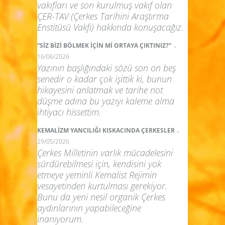
vakıfları ve son kurulmuş vakıf olan
ÇER-TAV (Çerkes Tarihini Araştırma
Enstitüsü Vakfı) hakkında konuşacağız.
-
“SİZ BİZİ BÖLMEK İÇİN Mİ ORTAYA ÇIKTINIZ?”
16/06/2026
Yazının başlığındaki sözü son on beş
senedir o kadar çok işittik ki, bunun
hikayesini anlatmak ve tarihe not
düşme adına bu yazıyı kaleme alma
ihtiyacı hissettim.
-
KEMALİZM YANCILIĞI KISKACINDA ÇERKESLER
29/05/2026
Çerkes Milletinin varlık mücadelesini
sürdürebilmesi için, kendisini yok
etmeye yeminli Kemalist Rejimin
vesayetinden kurtulması gerekiyor.
Bunu da yeni nesil organik Çerkes
aydınlarının yapabileceğine
inanıyorum.