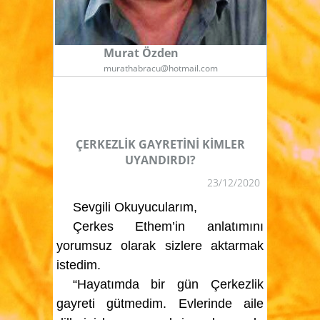
Murat Özden
murathabracu@hotmail.com
ÇERKEZLİK GAYRETİNİ KİMLER
UYANDIRDI?
23/12/2020
Sevgili Okuyucularım,
Çerkes Ethem’in anlatımını
yorumsuz olarak sizlere aktarmak
istedim.
“Hayatımda bir gün Çerkezlik
gayreti gütmedim. Evlerinde aile