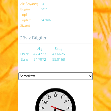
Aktif Ziyaretçi
15
Bugün
1057
Toplam
Toplam
1439402
Ziyaret
Döviz Bilgileri
Alış
Satış
Dolar
47.4723
47.6625
Euro
54.7972
55.0168