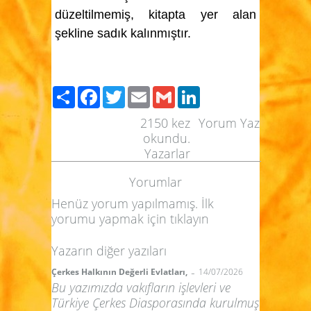
düzeltilmemiş, kitapta yer alan
şekline sadık kalınmıştır.
Paylaş
Facebook
Twitter
Email
Gmail
LinkedIn
2150
kez
Yorum Yaz
okundu.
Yazarlar
Yorumlar
Henüz yorum yapılmamış. İlk
yorumu yapmak için
tıklayın
Yazarın diğer yazıları
-
Çerkes Halkının Değerli Evlatları,
14/07/2026
Bu yazımızda vakıfların işlevleri ve
Türkiye Çerkes Diasporasında kurulmuş