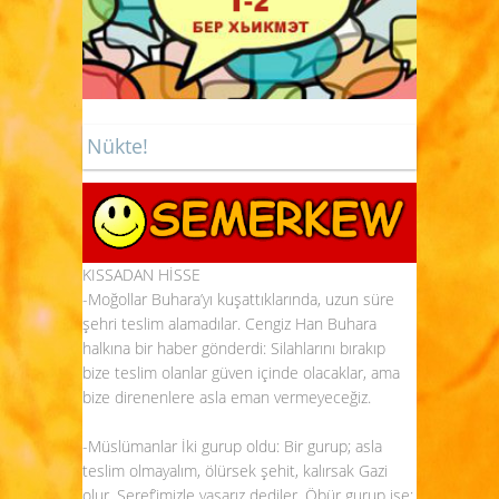
Nükte!
KISSADAN HİSSE
-Moğollar Buhara’yı kuşattıklarında, uzun süre
şehri teslim alamadılar. Cengiz Han Buhara
halkına bir haber gönderdi: Silahlarını bırakıp
bize teslim olanlar güven içinde olacaklar, ama
bize direnenlere asla eman vermeyeceğiz.
-Müslümanlar İki gurup oldu: Bir gurup; asla
teslim olmayalım, ölürsek şehit, kalırsak Gazi
olur, Şeref’imizle yaşarız dediler. Öbür gurup ise;