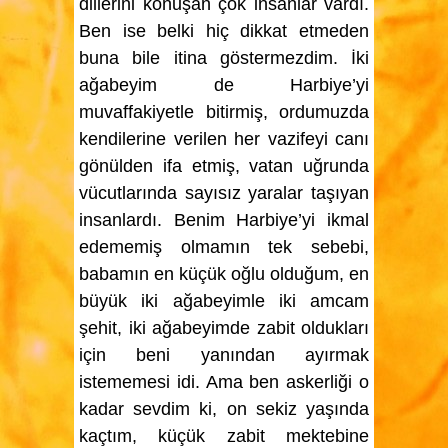
dillerini konuşan çok insanlar vardı.
Ben ise belki hiç dikkat etmeden
buna bile itina göstermezdim. İki
ağabeyim de Harbiye’yi
muvaffakiyetle bitirmiş, ordumuzda
kendilerine verilen her vazifeyi canı
gönülden ifa etmiş, vatan uğrunda
vücutlarında sayısız yaralar taşıyan
insanlardı. Benim Harbiye’yi ikmal
edememiş olmamın tek sebebi,
babamın en küçük oğlu olduğum, en
büyük iki ağabeyimle iki amcam
şehit, iki ağabeyimde zabit oldukları
için beni yanından ayırmak
istememesi idi. Ama ben askerliği o
kadar sevdim ki, on sekiz yaşında
kaçtım, küçük zabit mektebine