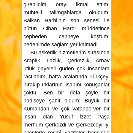
girebildim, orayı ikmal ettim,
muhtelif talimgahlarda okudum,
Balkan Harbi’nin son senesi ile
bütün Cihan Harbi müddetince
cepheden cepheye koştum,
bedenimde sağlam yer kalmadı.
Bu askerlik hizmetlerim sırasında
Araplık, Lazlık, Çerkezlik, Arnav
utluk gayeleri güden çok insanlara
rastladım, hatta aralarında Türkçeyi
bırakıp ırklarının lisanını konuşanlar
çoktu. Ben bir defa şöyle bir
hadiseye şahit oldum: Büyük bir
Kumandan ve çok vatanperver bir
insan olan Yusuf İzzet Paşa
merhum Çerkezdi ve Çerkezceyi iyi
bilenlerle resmî vazifeler haricinde