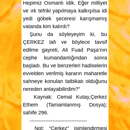
Hepimiz Osmanlı idik. Eğer milliyet
ve ırk tefriki yapılmaya kalkışılsa idi
yedi göbek şeceresi karışmamış
vatanda kim kalırdı?
Şunu da söyleyeyim ki, bu
ÇERKEZ lafı ve böylece tavsif
edilme gayreti, Ali Fuad Paşa’nın
cephe kumandanlığından sonra
başladı. Bu ve benzerleri hadiselerin
evvelden verilmiş kararın maharetle
sahneye konulan tatbikatı olduğunu
nereden anlayabilirdim?”
Kaynak:
Cemal Kutay,Çerkez
Ethem (Tamamlanmış Dosya);
sahife 296.
---------------------------------
Not:
“Çerkez” isimlendirmesi