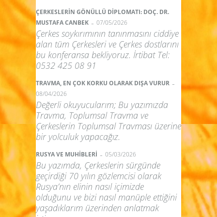
ÇERKESLERİN GÖNÜLLÜ DİPLOMATI: DOÇ. DR.
-
MUSTAFA CANBEK
07/05/2026
Çerkes soykırımının tanınmasını ciddiye
alan tüm Çerkesleri ve Çerkes dostlarını
bu konferansa bekliyoruz. İrtibat Tel:
0532 425 08 91
-
TRAVMA, EN ÇOK KORKU OLARAK DIŞA VURUR
08/04/2026
Değerli okuyucularım; Bu yazımızda
Travma, Toplumsal Travma ve
Çerkeslerin Toplumsal Travması üzerine
bir yolculuk yapacağız.
-
RUSYA VE MUHİBLERİ
05/03/2026
Bu yazımda, Çerkeslerin sürgünde
geçirdiği 70 yılın gözlemcisi olarak
Rusya’nın elinin nasıl içimizde
olduğunu ve bizi nasıl manüple ettiğini
yaşadıklarım üzerinden anlatmak