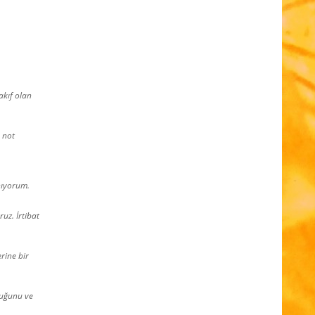
akıf olan
e not
nıyorum.
uz. İrtibat
rine bir
duğunu ve