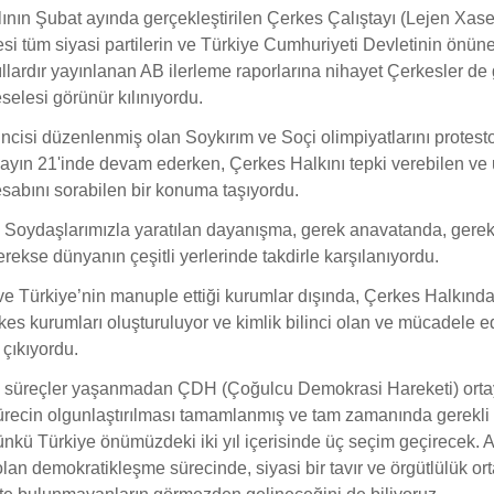
lının Şubat ayında gerçekleştirilen Çerkes Çalıştayı (Lejen Xase
esi tüm siyasi partilerin ve Türkiye Cumhuriyeti Devletinin önün
llardır yayınlanan AB ilerleme raporlarına nihayet Çerkesler de 
elesi görünür kılınıyordu.
ncisi düzenlenmiş olan Soykırım ve Soçi olimpiyatlarını protest
 ayın 21'inde devam ederken, Çerkes Halkını tepki verebilen ve 
esabını sorabilen bir konuma taşıyordu.
i Soydaşlarımızla yaratılan dayanışma, gerek anavatanda, gere
erekse dünyanın çeşitli yerlerinde takdirle karşılanıyordu.
e Türkiye’nin manuple ettiği kurumlar dışında, Çerkes Halkınd
es kurumları oluşturuluyor ve kimlik bilinci olan ve mücadele 
a çıkıyordu.
 süreçler yaşanmadan ÇDH (Çoğulcu Demokrasi Hareketi) orta
recin olgunlaştırılması tamamlanmış ve tam zamanında gerekli 
Çünkü Türkiye önümüzdeki iki yıl içerisinde üç seçim geçirecek. 
an demokratikleşme sürecinde, siyasi bir tavır ve örgütlülük or