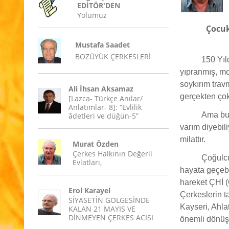
EDİTÖR'DEN
Yolumuz
Çocuk
Mustafa Saadet
BOZÜYÜK ÇERKESLERİ
150 Yıl
yıpranmış, mor
soykırım trav
Ali İhsan Aksamaz
gerçekten çok 
[Lazca- Türkçe Anılar/
Anlatımlar- 8]: “Evlilik
Ama bug
âdetleri ve düğün-5”
varım diyebil
milattır.
Murat Özden
Çerkes Halkının Değerli
Çoğulcu
Evlatları,
hayata geçebi
hareket ÇHİ (
Erol Karayel
Çerkeslerin ta
SİYASETİN GÖLGESİNDE
Kayseri, Ahla
KALAN 21 MAYIS VE
DİNMEYEN ÇERKES ACISI
önemli dönüş