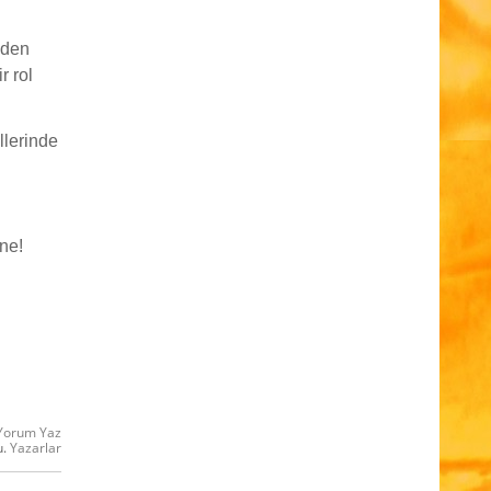
nden
r rol
llerinde
ne!
Yorum Yaz
u.
Yazarlar