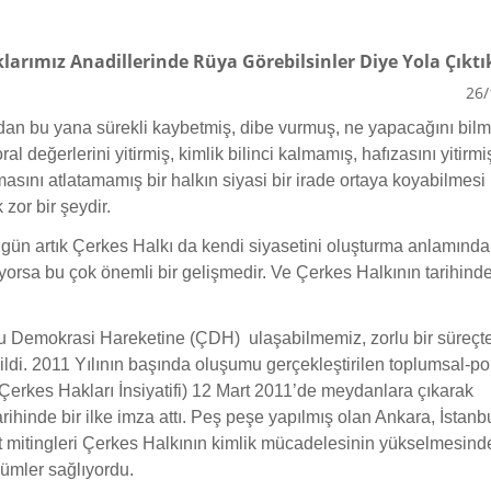
larımız Anadillerinde Rüya Görebilsinler Diye Yola Çıktı
26/
dan bu yana sürekli kaybetmiş, dibe vurmuş, ne yapacağını bil
al değerlerini yitirmiş, kimlik bilinci kalmamış, hafızasını yitirmi
masını atlatamamış bir halkın siyasi bir irade ortaya koyabilmesi
zor bir şeydir.
ün artık Çerkes Halkı da kendi siyasetini oluşturma anlamında
iyorsa bu çok önemli bir gelişmedir. Ve Çerkes Halkının tarihinde
 Demokrasi Hareketine (ÇDH) ulaşabilmemiz, zorlu bir süreçt
ldi. 2011 Yılının başında oluşumu gerçekleştirilen toplumsal-pol
Çerkes Hakları İnsiyatifi) 12 Mart 2011’de meydanlara çıkarak
rihinde bir ilke imza attı. Peş peşe yapılmış olan Ankara, İstanbu
t mitingleri Çerkes Halkının kimlik mücadelesinin yükselmesind
ümler sağlıyordu.