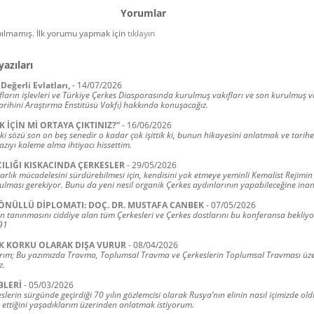
Yorumlar
ılmamış. İlk yorumu yapmak için
tıklayın
yazıları
Değerli Evlatları,
-
14/07/2026
ların işlevleri ve Türkiye Çerkes Diasporasında kurulmuş vakıfları ve son kurulmuş v
arihini Araştırma Enstitüsü Vakfı) hakkında konuşacağız.
K İÇİN Mİ ORTAYA ÇIKTINIZ?”
-
16/06/2026
ki sözü son on beş senedir o kadar çok işittik ki, bunun hikayesini anlatmak ve tarih
zıyı kaleme alma ihtiyacı hissettim.
ILIĞI KISKACINDA ÇERKESLER
-
29/05/2026
varlık mücadelesini sürdürebilmesi için, kendisini yok etmeye yeminli Kemalist Rejimin
ulması gerekiyor. Bunu da yeni nesil organik Çerkes aydınlarının yapabileceğine ina
ÖNÜLLÜ DİPLOMATI: DOÇ. DR. MUSTAFA CANBEK
-
07/05/2026
n tanınmasını ciddiye alan tüm Çerkesleri ve Çerkes dostlarını bu konferansa bekliyor
91
K KORKU OLARAK DIŞA VURUR
-
08/04/2026
rım; Bu yazımızda Travma, Toplumsal Travma ve Çerkeslerin Toplumsal Travması üze
z.
BLERİ
-
05/03/2026
lerin sürgünde geçirdiği 70 yılın gözlemcisi olarak Rusya’nın elinin nasıl içimizde ol
 ettiğini yaşadıklarım üzerinden anlatmak istiyorum.