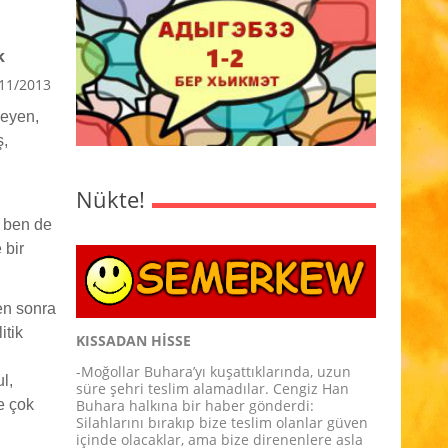
k
11/2013
meyen,
ş,
Nükte!
 ben de
 bir
en sonra
itik
KISSADAN HİSSE
-Moğollar Buhara’yı kuşattıklarında, uzun
l,
süre şehri teslim alamadılar. Cengiz Han
e çok
Buhara halkına bir haber gönderdi:
Silahlarını bırakıp bize teslim olanlar güven
içinde olacaklar, ama bize direnenlere asla