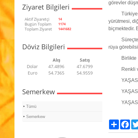
görevler düşm
Ziyaret Bilgileri
Türkiye
Aktif Ziyaretçi
14
yürütmesi, di
Bugün Toplam
1174
biçmektedir. B
Toplam Ziyaret
1441682
Süreçte
Döviz Bilgileri
rüya görebilsi
Birlikt
Alış
Satış
Dolar
47.4896
47.6799
Renkli 
Euro
54.7365
54.9559
YAŞASI
Semerkew
YAŞASI
YAŞAS
Tümü
Semerkew
Paylaş
Fac