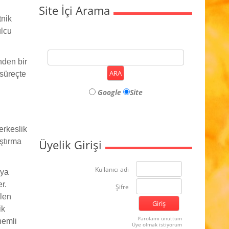
Site İçi Arama
tnik
ulcu
nden bir
 süreçte
Google
Site
erkeslik
ştırma
Üyelik Girişi
Kullanıcı adı
aya
r.
Şifre
ülen
ik
Parolamı unuttum
nemli
Üye olmak istiyorum