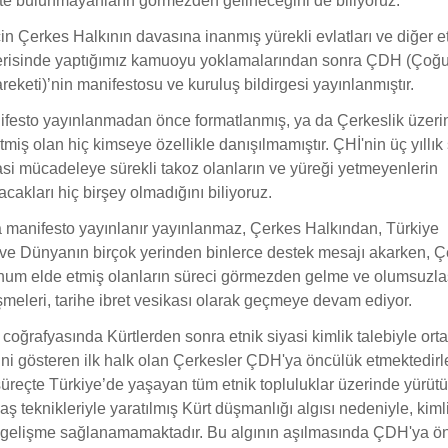
te bulunmayanların görmezden gelineceğini de biliyoruz.
in Çerkes Halkının davasına inanmış yürekli evlatları ve diğer e
içerisinde yaptığımız kamuoyu yoklamalarından sonra ÇDH (Çoğ
eketi)’nin manifestosu ve kuruluş bildirgesi yayınlanmıştır.
festo yayınlanmadan önce formatlanmış, ya da Çerkeslik üzeri
miş olan hiç kimseye özellikle danışılmamıştır. ÇHİ'nin üç yıllık
asi mücadeleye sürekli takoz olanların ve yüreği yetmeyenlerin
cakları hiç birşey olmadığını biliyoruz.
manifesto yayınlanır yayınlanmaz, Çerkes Halkından, Türkiye
ve Dünyanın birçok yerinden binlerce destek mesajı akarken, Ç
num elde etmiş olanların süreci görmezden gelme ve olumsuzla
şmeleri, tarihe ibret vesikası olarak geçmeye devam ediyor.
 coğrafyasında Kürtlerden sonra etnik siyasi kimlik talebiyle ort
ini gösteren ilk halk olan Çerkesler ÇDH'ya öncülük etmektedirle
reçte Türkiye’de yaşayan tüm etnik topluluklar üzerinde yürüt
aş teknikleriyle yaratılmış Kürt düşmanlığı algısı nedeniyle, kiml
si gelişme sağlanamamaktadır. Bu algının aşılmasında ÇDH'ya ö