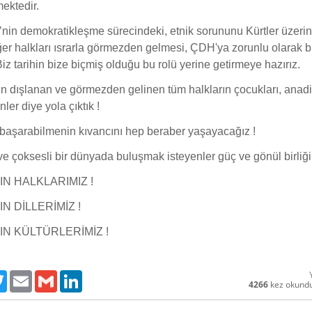
ektedir.
’nin demokratikleşme sürecindeki, etnik sorununu Kürtler üzeri
ğer halkları ısrarla görmezden gelmesi, ÇDH'ya zorunlu olarak bi
iz tarihin bize biçmiş olduğu bu rolü yerine getirmeye hazırız.
n dışlanan ve görmezden gelinen tüm halkların çocukları, anadi
nler diye yola çıktık !
e başarabilmenin kıvancını hep beraber yaşayacağız !
ve çoksesli bir dünyada buluşmak isteyenler güç ve gönül birliği
N HALKLARIMIZ !
N DİLLERİMİZ !
IN KÜLTÜRLERİMİZ !
ebook
Twitter
Email
Gmail
LinkedIn
4266
kez okund