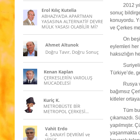
2012 yı
Erol Kılıç Kutelia
sonuç bildirg
ABHAZYA’DA APARTMAN
konuyordu. Yı
YASASINA ALTERNATİF DEVRE
MÜLK YASASI OLABİLİR Mİ?
ve Çerkes mes
On beşi
Ahmet Altunok
eylemleri her
Doğru Tavır, Doğru Sonuç
haksızlığın h
Suriyel
Kenan Kaplan
Türkiye’de, g
ÇERKESLERİN VAROLUŞ
MÜCADELESİ
Rusya v
bağımsız Çerk
kitleler ortay
Kuriç K.
METROBÜSTE BİR
Tüm bu
METROPOL ÇERKESİ…
çıkamazdı. Sü
yapılmıştır. 
Vahit Erdo
yaşanmakta ol
4. SANAYİ DEVRİMİ ve
VİRÜS