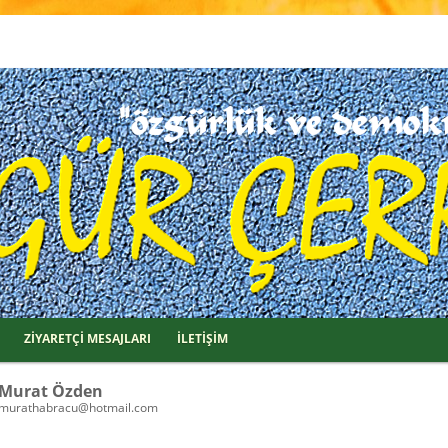
ZİYARETÇİ MESAJLARI
İLETİŞİM
Murat Özden
murathabracu@hotmail.com