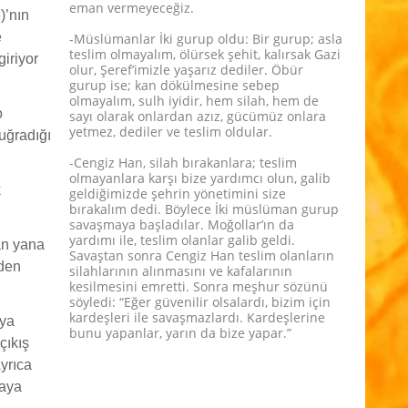
eman vermeyeceğiz.
)’nın
e
-Müslümanlar İki gurup oldu: Bir gurup; asla
teslim olmayalım, ölürsek şehit, kalırsak Gazi
giriyor
olur, Şeref’imizle yaşarız dediler. Öbür
gurup ise; kan dökülmesine sebep
olmayalım, sulh iyidir, hem silah, hem de
o
sayı olarak onlardan azız, gücümüz onlara
yetmez, dediler ve teslim oldular.
uğradığı
-Cengiz Han, silah bırakanlara; teslim
olmayanlara karşı bize yardımcı olun, galib
k
geldiğimizde şehrin yönetimini size
bırakalım dedi. Böylece İki müslüman gurup
savaşmaya başladılar. Moğollar’ın da
yardımı ile, teslim olanlar galib geldi.
an yana
Savaştan sonra Cengiz Han teslim olanların
eden
silahlarının alınmasını ve kafalarının
kesilmesini emretti. Sonra meşhur sözünü
söyledi: “Eğer güvenilir olsalardı, bizim için
kardeşleri ile savaşmazlardı. Kardeşlerine
ya
bunu yapanlar, yarın da bize yapar.”
çıkış
Ayrıca
taya