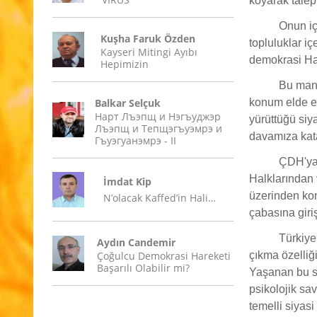
koyarak talep
Onun iç
Kuşha Faruk Özden
topluluklar 
Kayseri Mitingi Ayıbı
demokrasi Har
Hepimizin
Bu mani
Balkar Selçuk
konum elde et
Нарт Лъэпщ и Нэгъуджэр
yürüttüğü siy
Лъэпщ и Тепщэгъуэмрэ и
davamıza kata
Гъуэгуанэмрэ - II
ÇDH'ya 
Halklarından 
İmdat Kip
üzerinden ko
N’olacak Kaffed’in Hali…
çabasına giri
Türkiye
Aydın Candemir
Çoğulcu Demokrasi Hareketi
çıkma özelliğ
Başarılı Olabilir mi?
Yaşanan bu sü
psikolojik sav
temelli siya