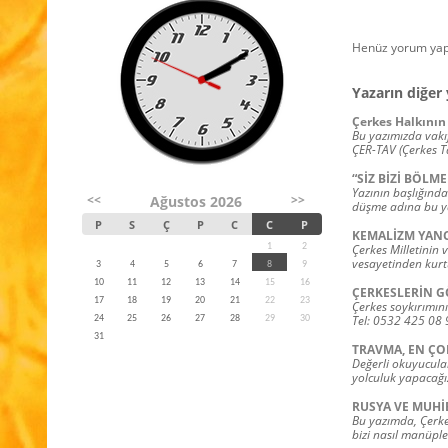
Henüz yorum yap
Yazarın diğer 
Çerkes Halkının 
Bu yazımızda vakıf
ÇER-TAV (Çerkes T
“SİZ BİZİ BÖLME
Yazının başlığında
<<
>>
Ağustos 2026
düşme adına bu ya
P
S
Ç
P
C
C
P
KEMALİZM YANC
1
2
Çerkes Milletinin 
vesayetinden kurt
3
4
5
6
7
8
9
10
11
12
13
14
15
16
ÇERKESLERİN G
17
18
19
20
21
22
23
Çerkes soykırımını
Tel: 0532 425 08 
24
25
26
27
28
29
30
31
TRAVMA, EN ÇO
Değerli okuyucula
yolculuk yapacağı
RUSYA VE MUHİ
Bu yazımda, Çerkes
bizi nasıl manüple