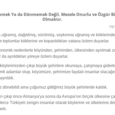
mek Ya da Dönmemek Değil, Mesele Onurlu ve Özgür Bi
Olmaktır.
15/
 uğramış, dağıtılmış, sürülmüş, soykırıma uğramış ve köklerind
m toplumlar köklerine ve koparıldıkları vatana özlem duyarlar.
konomik nedenlerle köyünden, şehrinden, ülkesinden ayrılmak 
 da ayrıldıkları yöreye özlem duyarlar.
öylerimizden çıkıp büyük şehirlere okumaya, çalışmaya giderk
li adamlar olup, köyümüze, şehrimize faydalı insanlar olacağı
ayrıldık.
z dönebildi ama çoğumuz gittiğimiz büyük şehirlerde kaldık.
n çıkıp önce Almanya'ya sonra da Avrupa'nın birçok ülkesine ç
nlerce Türkiyeli zengin insanlar olarak köylerine ve ülkelerine d
rdı.