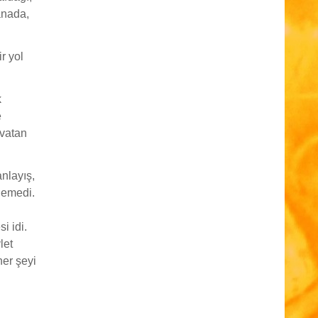
anada,
r yol
k
e
avatan
anlayış,
demedi.
i idi.
let
her şeyi