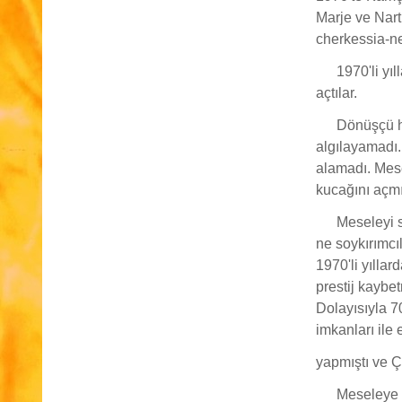
Marje ve Nart
cherkessia-ne
1970'li yı
açtılar.
Dönüşçü h
algılayamadı.
alamadı. Mese
kucağını açmı
Meseleyi s
ne soykırımcı
1970'li yılla
prestij kaybe
Dolayısıyla 70
imkanları ile
yapmıştı ve 
Meseleye b