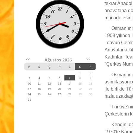
tekrar Anadol
anavatana dön
mücadelesine 
Osmanlının
1908 yılında 
Teavün Cemiye
Anavatana kit
Kadınları Tea
<<
>>
Ağustos 2026
"Çerkes Numu
P
S
Ç
P
C
C
P
1
2
Osmanlının
3
4
5
6
7
8
9
asimilasyoncu 
10
11
12
13
14
15
16
ile birlikte 
17
18
19
20
21
22
23
24
25
26
27
28
29
30
hızla uzaklaşt
31
Türkiye’nin
Çerkeslerin k
Kendini dö
1970'te Kamçı