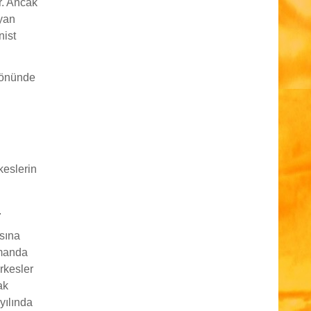
r. Ancak
ayan
nist
n önünde
keslerin
.
sına
amanda
rkesler
ak
yılında