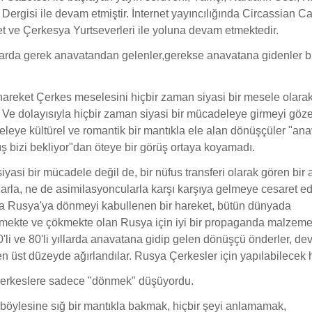
 Dergisi ile devam etmiştir. İnternet yayıncılığında Circassian C
t ve Çerkesya Yurtseverleri ile yoluna devam etmektedir.
llarda gerek anavatandan gelenler,gerekse anavatana gidenler bi
areket Çerkes meselesini hiçbir zaman siyasi bir mesele olara
 Ve dolayısıyla hiçbir zaman siyasi bir mücadeleye girmeyi göz
leye kültürel ve romantik bir mantıkla ele alan dönüşçüler "an
ş bizi bekliyor"dan öteye bir görüş ortaya koyamadı.
iyasi bir mücadele değil de, bir nüfus transferi olarak gören bir 
larla, ne de asimilasyoncularla karşı karşıya gelmeye cesaret e
rda Rusya'ya dönmeyi kabullenen bir hareket, bütün dünyada
tmekte ve çökmekte olan Rusya için iyi bir propaganda malzemes
'li ve 80'li yıllarda anavatana gidip gelen dönüşçü önderler, dev
 en üst düzeyde ağırlandılar. Rusya Çerkesler için yapılabilecek 
Çerkeslere sadece "dönmek" düşüyordu.
öylesine sığ bir mantıkla bakmak, hiçbir şeyi anlamamak,