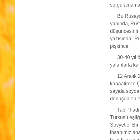
sorgulamamak
Bu Rusaya
yanında, Rus
düşüncesinin
yazısında "Ru
pişkince.
30-40 yıl
yalanlarla ka
12 Aralık 
kanaatimce Çe
sayıda soydaş
dönüşün en et
Tabi "had
Türküsü eşliğ
Sovyetler Bir
insanımız ana
hazırlık yapı