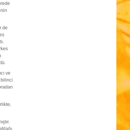
ürede
enin
r de
kes
ı.
rkes
n
tü.
cı ve
bilinci
poradan
likte,
ştır.
afdağı,