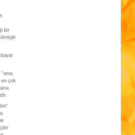
ın
ı bir
ilmiştir
 bayat
e "ama
e en çok
tana
ir.
lim"
da
ok
çbir
ri