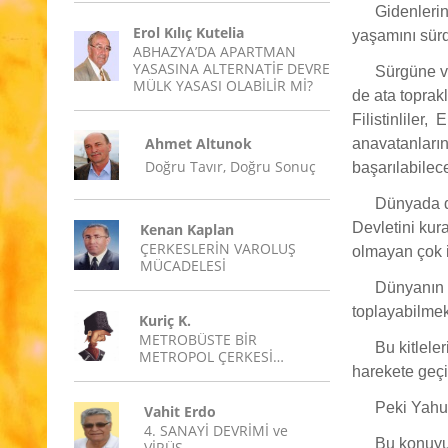
Gidenlerin
Erol Kılıç Kutelia
yaşamını sür
ABHAZYA’DA APARTMAN
YASASINA ALTERNATİF DEVRE
Sürgüne ve
MÜLK YASASI OLABİLİR Mİ?
de ata toprak
Filistinliler,
Ahmet Altunok
anavatanların
Doğru Tavır, Doğru Sonuç
başarılabilece
Dünyada dö
Devletini kura
Kenan Kaplan
ÇERKESLERİN VAROLUŞ
olmayan çok i
MÜCADELESİ
Dünyanın d
toplayabilmek 
Kuriç K.
METROBÜSTE BİR
Bu kitlele
METROPOL ÇERKESİ…
harekete geçir
Peki Yahud
Vahit Erdo
4. SANAYİ DEVRİMİ ve
Bu konuyu 
VİRÜS