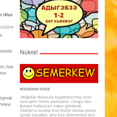
r Ulus
12/2014
en
Nükte!
zorunda
en, hep
mızı
KISSADAN HİSSE
-Moğollar Buhara’yı kuşattıklarında, uzun
alışmak
süre şehri teslim alamadılar. Cengiz Han
önmeyi
Buhara halkına bir haber gönderdi:
Silahlarını bırakıp bize teslim olanlar güven
içinde olacaklar, ama bize direnenlere asla