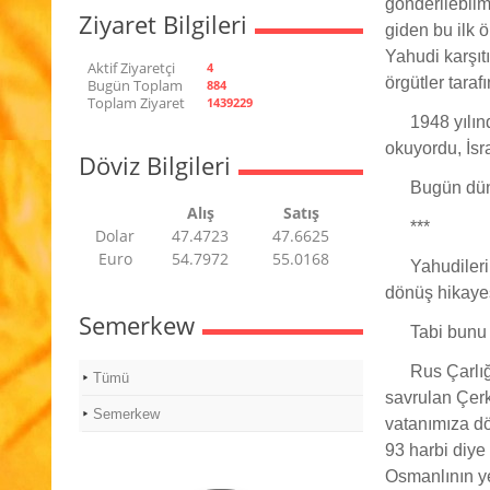
gönderilebilm
Ziyaret Bilgileri
giden bu ilk 
Yahudi karşıtı
Aktif Ziyaretçi
4
örgütler taraf
Bugün Toplam
884
Toplam Ziyaret
1439229
1948 yılın
okuyordu, İsr
Döviz Bilgileri
Bugün düny
Alış
Satış
***
Dolar
47.4723
47.6625
Euro
54.7972
55.0168
Yahudileri
dönüş hikaye
Semerkew
Tabi bunu 
Rus Çarlı
Tümü
savrulan Çerk
Semerkew
vatanımıza dö
93 harbi diye
Osmanlının ye