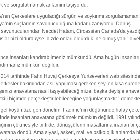
 ve sorgulatmamak anlamını taşıyordu.
’nın Çerkeslere uyguladığı sürgün ve soykırımı sorgulamaman
ya’nın suçlarının savunuculuğuna kadar uzanıyordu. Dönüş
 savunucularından Necdet Hatam, Circassian Canada'da yazdığ
slar bizi öldürdüyse, bizde onları öldürdük, ne olmuş yani" diyeb
 önce insanları kandırabilmeniz mümkündü. Ama bugün insanları
ndırmanız mümkün değildir.
2014 tarihinde Fahri Huvaj Çerkesya Yurtseverleri web sitesind
rkesler bakımından asıl yapılması gereken şey, en kısa süred
ımızı anavatana nasıl taşıyabileceğimize, başka deyişle anava
kili biçimde gerçekleştirilebileceğine yoğunlaşmaktır." demekted
i gel köyümüze geri dönelim, Fadime’nin düğününde halay çeke
inde insanları anavatana götürmek mümkün değildi. 1991 yılın
liğinin çökmesiyle birlikte, dönüşçülerin masallarına inanan birç
vatana döndü. Ama siyasi, askeri, mali ve psikolojik anlamda hi
lmadan anavatana dönen insanlar maddi ve manavi yıkımlarla ge