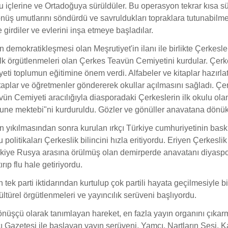
u içlerine ve Ortadoğuya sürüldüler. Bu operasyon tekrar kısa s
üş umutlarını söndürdü ve savruldukları topraklara tutunabilm
girdiler ve evlerini inşa etmeye başladılar.
 demokratikleşmesi olan Meşrutiyet'in ilanı ile birlikte Çerkesle
ilk örgütlenmeleri olan Çerkes Teavün Cemiyetini kurdular. Çer
ti toplumun eğitimine önem verdi. Alfabeler ve kitaplar hazırlatt
aplar ve öğretmenler göndererek okullar açılmasını sağladı. Çe
vün Cemiyeti aracılığıyla diasporadaki Çerkeslerin ilk okulu ola
ne mektebi"ni kurduruldu. Gözler ve gönüller anavatana dönük
 yıkılmasından sonra kurulan ırkçı Türkiye cumhuriyetinin baskı
politikaları Çerkeslik bilincini hızla eritiyordu. Eriyen Çerkeslik 
Türkiye Rusya arasına örülmüş olan demirperde anavatanı diyas
ırıp flu hale getiriyordu.
 tek parti iktidarından kurtulup çok partili hayata geçilmesiyle bir
ültürel örgütlenmeleri ve yayıncılık serüveni başlıyordu.
nüşçü olarak tanımlayan hareket, en fazla yayın organını çıkarmı
 Gazetesi ile başlayan yayın serüveni, Yamçı, Nartların Sesi, K