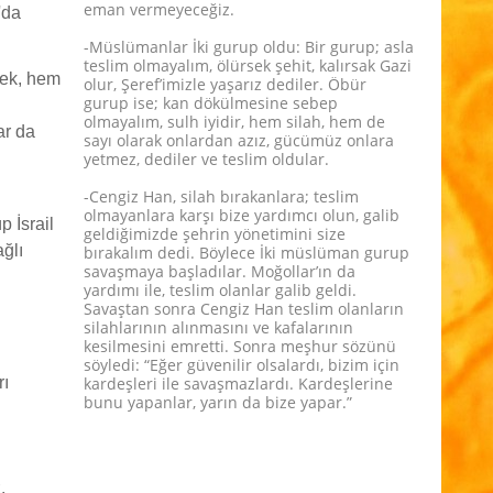
eman vermeyeceğiz.
'da
-Müslümanlar İki gurup oldu: Bir gurup; asla
teslim olmayalım, ölürsek şehit, kalırsak Gazi
mek, hem
olur, Şeref’imizle yaşarız dediler. Öbür
gurup ise; kan dökülmesine sebep
olmayalım, sulh iyidir, hem silah, hem de
ar da
sayı olarak onlardan azız, gücümüz onlara
yetmez, dediler ve teslim oldular.
-Cengiz Han, silah bırakanlara; teslim
olmayanlara karşı bize yardımcı olun, galib
 İsrail
geldiğimizde şehrin yönetimini size
ağlı
bırakalım dedi. Böylece İki müslüman gurup
savaşmaya başladılar. Moğollar’ın da
yardımı ile, teslim olanlar galib geldi.
Savaştan sonra Cengiz Han teslim olanların
silahlarının alınmasını ve kafalarının
kesilmesini emretti. Sonra meşhur sözünü
söyledi: “Eğer güvenilir olsalardı, bizim için
rı
kardeşleri ile savaşmazlardı. Kardeşlerine
bunu yapanlar, yarın da bize yapar.”
.