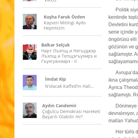
Politik si
Kuşha Faruk Özden
kentinde top
Kayseri Mitingi Ayıbı
Devletini ku
Hepimizin
sene içinde y
öngörüsü elli
Balkar Selçuk
gözünün ve gö
Нарт Лъэпщ и Нэгъуджэр
sağlamıştır. 
Лъэпщ и Тепщэгъуэмрэ и
Гъуэгуанэмрэ - II
sağlayamamış
Avrupa’da 
İmdat Kip
ikna çalışmal
N’olacak Kaffed’in Hali…
Ayrıca Theodo
sağlamıştı. Ro
Aydın Candemir
Dönmeye ik
Çoğulcu Demokrasi Hareketi
devralınıyor,
Başarılı Olabilir mi?
malları Yahud
Her türlü 