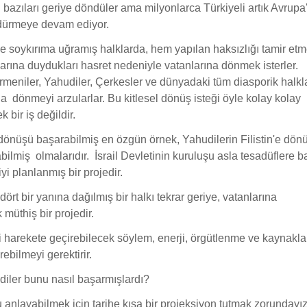
 bazıları geriye döndüler ama milyonlarca Türkiyeli artık Avrupa
dürmeye devam ediyor.
 soykırıma uğramış halklarda, hem yapılan haksızlığı tamir et
larına duydukları hasret nedeniyle vatanlarına dönmek isterler.
 Ermeniler, Yahudiler, Çerkesler ve dünyadaki tüm diasporik halkl
a dönmeyi arzularlar. Bu kitlesel dönüş isteği öyle kolay kolay
k bir iş değildir.
nüşü başarabilmiş en özgün örnek, Yahudilerin Filistin'e dönüp
bilmiş olmalarıdır. İsrail Devletinin kuruluşu asla tesadüflere b
yi planlanmış bir projedir.
ört bir yanına dağılmış bir halkı tekrar geriye, vatanlarına
müthiş bir projedir.
ri harekete geçirebilecek söylem, enerji, örgütlenme ve kaynakla
ebilmeyi gerektirir.
iler bunu nasıl başarmışlardı?
anlayabilmek için tarihe kısa bir projeksiyon tutmak zorundayız