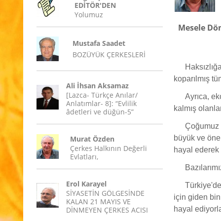
EDİTÖR'DEN
Yolumuz
Mesele Dön
Mustafa Saadet
BOZÜYÜK ÇERKESLERİ
Haksızlığa
koparılmış tü
Ali İhsan Aksamaz
[Lazca- Türkçe Anılar/
Ayrıca, e
Anlatımlar- 8]: “Evlilik
kalmış olanlar
âdetleri ve düğün-5”
Çoğumuz k
büyük ve önem
Murat Özden
Çerkes Halkının Değerli
hayal ederek 
Evlatları,
Bazılarımı
Erol Karayel
Türkiye'de
SİYASETİN GÖLGESİNDE
için giden bi
KALAN 21 MAYIS VE
hayal ediyorla
DİNMEYEN ÇERKES ACISI