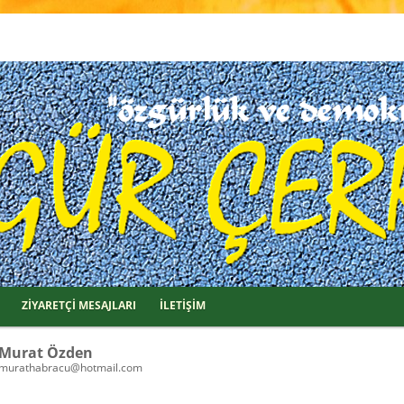
ZİYARETÇİ MESAJLARI
İLETİŞİM
Murat Özden
murathabracu@hotmail.com