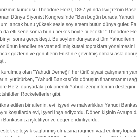
yonizmin kurucusu Theodore Herzl, 1897 yılında İsviçre'nin Base
lanan Dünya Siyonist Kongresi’nde "Ben bugün burada Yahudi
rdum, ancak bunu yüksek sesle söylersem bütün dünya güler. Fa
a da elli sene sonra bunu herkes böyle bilecektir." Theodore Her
 bir yıl sonra gerçekleşti. Bu söylem dünyadaki tüm Yahudilerin
nlünün kendilerine vaat edilmiş kutsal topraklara yönelmesini
Ancak gözlerin ve gönüllerin Filistin'e çevrilmiş olması asla dönü
tı.
kurulmuş olan "Yahudi Derneği" her türlü siyasi çalışmanın yan
arını yürütürken, "Yahudi Bankası"da dönüşün finansmanını sağ
re Herzl dünyadaki çok önemli Yahudi zenginlerinin desteğini
tshildler, Rockefellerler gibi.
na edilen bir ailenin, evi, işyeri ve malvarlıkları Yahudi Banka
 aynı koşullarda evi, işyeri inşa ediyordu. Dönen kişinin Avrupa’
i Bankasınca işletiliyor ve değerlendiriliyordu.
destek ve teşvik sağlanmış olmasına rağmen vaat edilmiş toprak