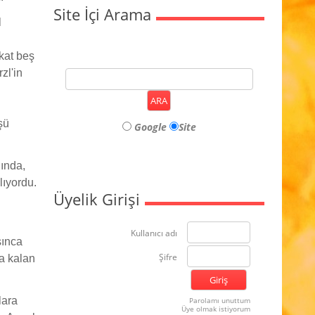
Site İçi Arama
l
kat beş
zl'in
şü
Google
Site
ında,
lıyordu.
Üyelik Girişi
Kullanıcı adı
sınca
Şifre
da kalan
lara
Parolamı unuttum
Üye olmak istiyorum