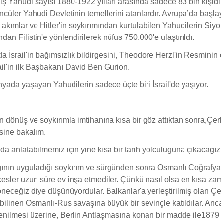
iş Yahudi sayısı 1880-1922 yılları arasında sadece 83 bin kişidi
öncüler Yahudi Devletinin temellerini atanlardır. Avrupa’da başl
 akımlar ve Hitler'in soykırımından kurtulabilen Yahudilerin Siyo
ından Filistin'e yönlendirilerek nüfus 750.000'e ulaştırıldı.
da İsrail'in bağımsızlık bildirgesini, Theodore Herzl'in Resmini
ail'in ilk Başbakanı David Ben Gurion.
ada yaşayan Yahudilerin sadece üçte biri İsrail'de yaşıyor.
n dönüş ve soykırımla imtihanına kısa bir göz attıktan sonra,Çer
sine bakalım.
da anlatabilmemiz için yine kısa bir tarih yolculuğuna çıkacağız
ğının uyguladığı soykırım ve sürgünden sonra Osmanlı Coğrafya
esler uzun süre ev inşa etmediler. Çünkü nasıl olsa en kısa z
neceğiz diye düşünüyordular. Balkanlar'a yerleştirilmiş olan Çe
 bilinen Osmanlı-Rus savaşına büyük bir sevinçle katıldılar. Anc
nilmesi üzerine, Berlin Antlaşmasına konan bir madde ile1879 